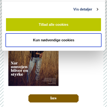
g
Nr. 6/7 2026
Vis detaljer
Tillad alle cookies
Kun nødvendige cookies
læs