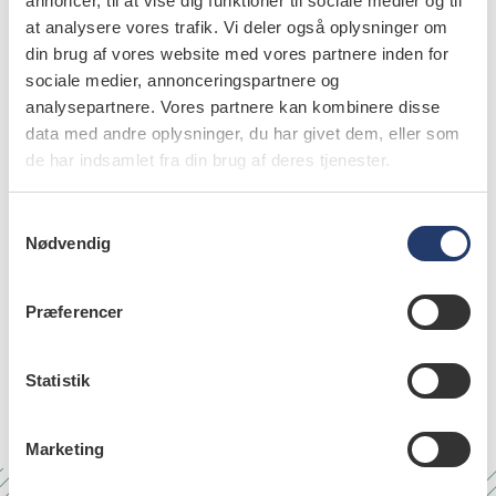
annoncer, til at vise dig funktioner til sociale medier og til
at analysere vores trafik. Vi deler også oplysninger om
din brug af vores website med vores partnere inden for
sociale medier, annonceringspartnere og
analysepartnere. Vores partnere kan kombinere disse
data med andre oplysninger, du har givet dem, eller som
de har indsamlet fra din brug af deres tjenester.
S
Clemens Advokatfirma
Nødvendig
a
Mette Neve
m
t
Præferencer
y
Telefon:
87 32 12 82
k
k
Statistik
e
besøg website
v
Marketing
a
l