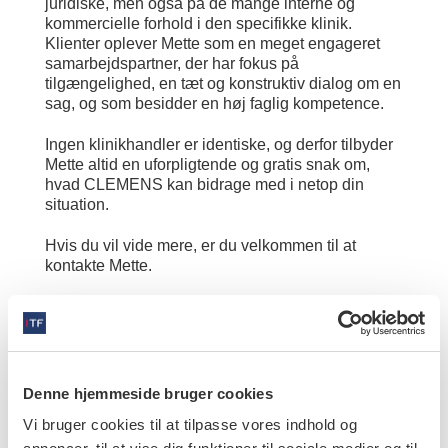
juridiske, men også på de mange interne og
kommercielle forhold i den specifikke klinik.
Klienter oplever Mette som en meget engageret
samarbejdspartner, der har fokus på
tilgængelighed, en tæt og konstruktiv dialog om en
sag, og som besidder en høj faglig kompetence.
Ingen klinikhandler er identiske, og derfor tilbyder
Mette altid en uforpligtende og gratis snak om,
hvad CLEMENS kan bidrage med i netop din
situation.
Hvis du vil vide mere, er du velkommen til at
kontakte Mette.
Clemens Advokatfirma
Mette Neve
Mobil:
50 74 41 73
Denne hjemmeside bruger cookies
Vi bruger cookies til at tilpasse vores indhold og
Mail:
neve@clemenslaw.dk