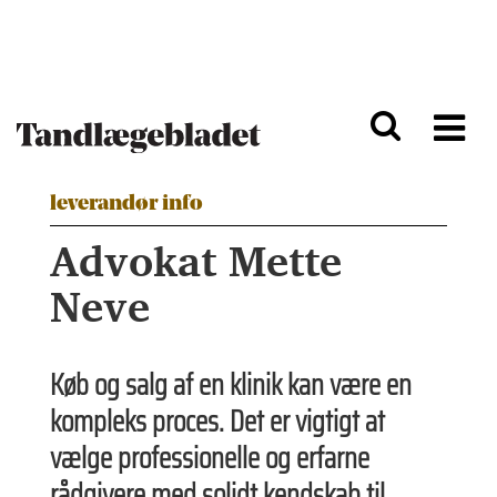
G
S
å
k
til
i
h
p
o
t
v
o
e
n
d
a
i
v
leverandør info
n
i
Advokat Mette
d
g
h
a
Neve
o
ti
l
o
d
n
Køb og salg af en klinik kan være en
kompleks proces. Det er vigtigt at
vælge professionelle og erfarne
rådgivere med solidt kendskab til