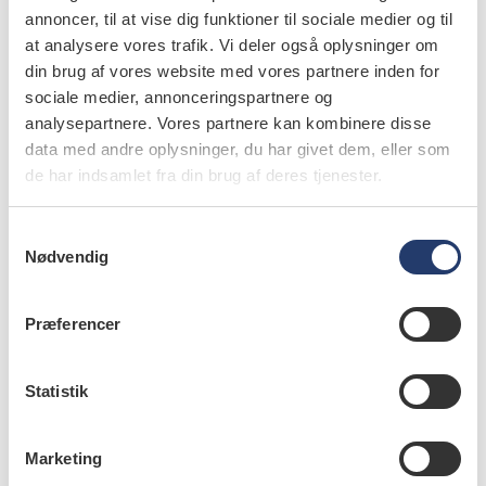
Sådan skal du anvende antibiotika
annoncer, til at vise dig funktioner til sociale medier og til
at analysere vores trafik. Vi deler også oplysninger om
23.11.2020
din brug af vores website med vores partnere inden for
Få overblik over Sundhedsstyrelsen anbefalinger til
sociale medier, annonceringspartnere og
brugen af antibiotika.
analysepartnere. Vores partnere kan kombinere disse
data med andre oplysninger, du har givet dem, eller som
de har indsamlet fra din brug af deres tjenester.
S
nyheder
Nødvendig
a
Mikrobiologisk diagnostik forbedrer ikke
m
effekt af antibiotika ved parodontitis
t
Præferencer
y
18.2.2020
Hvilken effekt har det, at antibiotika bliver anvendt
k
mere specifikt efter forudgående mikrobiologisk
k
Statistik
diagnostik? Ikke den store mener international
e
forskergruppe,…
v
Marketing
a