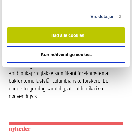
l
g
Vis detaljer
nyheder
Antibiotikaprofylakse reducerer bakteriæmi
Tillad alle cookies
efter ekstraktion – men effekten er
begrænset
Kun nødvendige cookies
21.1.2020
Sammenlignet med placebo reducerer
antibiotikaprofylakse signifikant forekomsten af
bakteriæmi, fastslår columbianske forskere. De
understreger dog samtidig, at antibiotika ikke
nødvendigvis…
nyheder