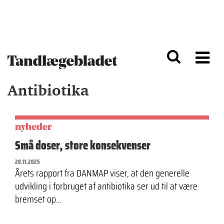
G
S
å
k
til
i
h
p
o
t
v
o
e
n
d
a
Antibiotika
i
v
n
i
d
g
h
a
o
ti
nyheder
l
o
Små doser, store konsekvenser
d
n
20.11.2025
Årets rapport fra DANMAP viser, at den generelle
udvikling i forbruget af antibiotika ser ud til at være
bremset op…