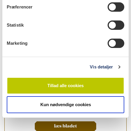
t
Præferencer
info
y
k
Nr. 7 | 2018
k
Statistik
e
v
Marketing
a
l
g
Vis detaljer
Tillad alle cookies
Kun nødvendige cookies
læs bladet