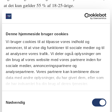
at det kun gælder 55 % af 18-25-årige.
5. Citerer flittigt fra tvivlsom rapport
Sundhedsstyrelsen var klar til at udgive en rapport, der
Denne hjemmeside bruger cookies
godkendte tandlægernes arbejde med de nationale
Vi bruger cookies til at tilpasse vores indhold og
kliniske retningslinjer. Men rapporten blev trukket
annoncer, til at vise dig funktioner til sociale medier og til
at analysere vores trafik. Vi deler også oplysninger om
tilbage og omskrevet til en kritik af tandlægerne efter
din brug af vores website med vores partnere inden for
hastemøde med ministeriet. Den rapport er
sociale medier, annonceringspartnere og
arbejdsgruppen flittig med at bruge, på trods af at flere af
analysepartnere. Vores partnere kan kombinere disse
de oplysninger, som citeres, er fordrejede eller
data med andre oplysninger, du har givet dem, eller som
kontroversielle.
de har indsamlet fra din brug af deres tjenester.
S
Læs også artiklen
Ministeriel arbejdsgruppe
Nødvendig
a
m
pynter på tandsundheden