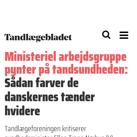
G
S
å
k
til
i
h
p
o
t
v
o
e
n
d
a
Ministeriel arbejdsgruppe
i
v
n
i
pynter på tandsundheden:
d
g
h
a
Sådan farver de
o
ti
l
o
d
n
danskernes tænder
hvidere
Tandlægeforeningen kritiserer