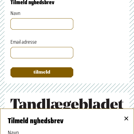
Tilmeld nyhedsbrev
Navn
Email adresse
×
Tilmeld nyhedsbrev
Tandlægeforeningen
Amaliegade 17
Navn