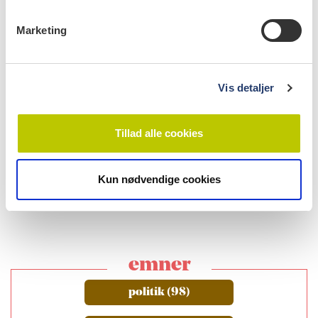
e
v
Marketing
a
l
g
Vis detaljer
læs bladet
Tillad alle cookies
Kun nødvendige cookies
emner
politik (98)