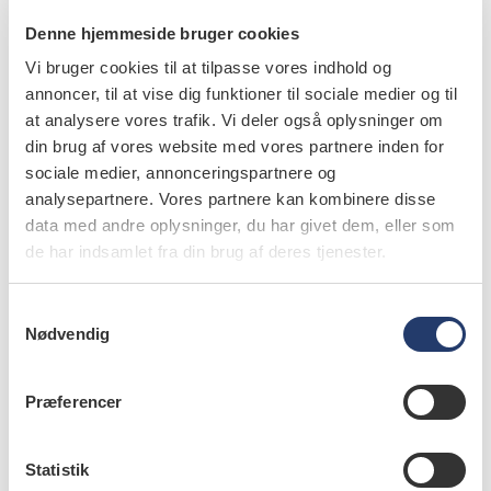
Denne hjemmeside bruger cookies
EDIT: Styrelsen for Patientklager er nu (primo oktober)
Vi bruger cookies til at tilpasse vores indhold og
på plads med vilkårene for de tandlæger, der skal
annoncer, til at vise dig funktioner til sociale medier og til
at analysere vores trafik. Vi deler også oplysninger om
ansættes i den nye styrelse – på baggrund af anbefalinger
din brug af vores website med vores partnere inden for
fra Tandlægeforeningen.
Læs mere på tdlnet (for
sociale medier, annonceringspartnere og
medlemmer) her.
analysepartnere. Vores partnere kan kombinere disse
data med andre oplysninger, du har givet dem, eller som
info
de har indsamlet fra din brug af deres tjenester.
Nr. 9 | 2018
S
Nødvendig
a
m
t
Præferencer
y
k
k
Statistik