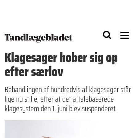
G
S
å
k
til
i
h
p
o
t
v
o
e
n
d
a
Klagesager hober sig op
i
v
n
i
efter særlov
d
g
h
a
o
ti
l
o
Behandlingen af hundredvis af klagesager står
d
n
lige nu stille, efter at det aftalebaserede
klagesystem den 1. juni blev suspenderet.