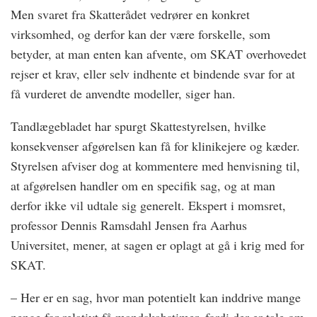
Men svaret fra Skatterådet vedrører en konkret
virksomhed, og derfor kan der være forskelle, som
betyder, at man enten kan afvente, om SKAT overhovedet
rejser et krav, eller selv indhente et bindende svar for at
få vurderet de anvendte modeller, siger han.
Tandlægebladet har spurgt Skattestyrelsen, hvilke
konsekvenser afgørelsen kan få for klinikejere og kæder.
Styrelsen afviser dog at kommentere med henvisning til,
at afgørelsen handler om en specifik sag, og at man
derfor ikke vil udtale sig generelt. Ekspert i momsret,
professor Dennis Ramsdahl Jensen fra Aarhus
Universitet, mener, at sagen er oplagt at gå i krig med for
SKAT.
– Her er en sag, hvor man potentielt kan inddrive mange
penge for relativt få mandskabstimer, fordi der er tale om