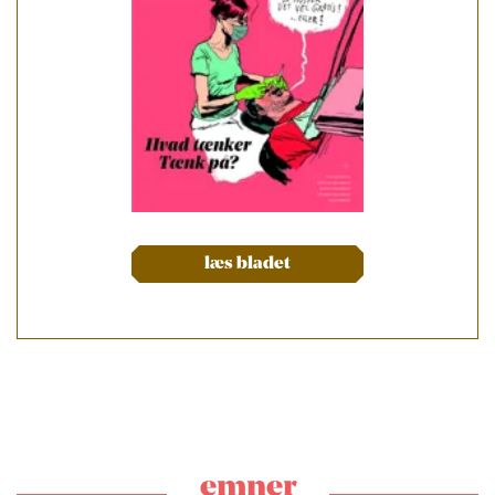
læs bladet
emner