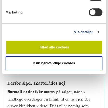
svaret
e
v
SØREN BACH, INVESTOR OG MEDEJER, ORIS TANDLÆGERNE
Marketing
a
l
g
Tandlægebladet har efterspurgt en kommentar fra andre
Vis detaljer
kæder, som enten har afvist at kommentere eller ikke er
vendt tilbage. DentConnect forventes ikke at blive ramt
Tillad alle cookies
af Skatterådets afgørelse, da kæden benytter en anden
model, når de køber klinikker. Godt Smil har
hovedsageligt etableret nye klinikker, og disse er heller
Kun nødvendige cookies
ikke omfattet af momsproblematikken.
Derfor siger skatterådet nej
Normalt er der ikke moms
på salget, når en
tandlæge overdrager en klinik til en ny ejer, der
driver klinikken videre. Det tæller nemlig som