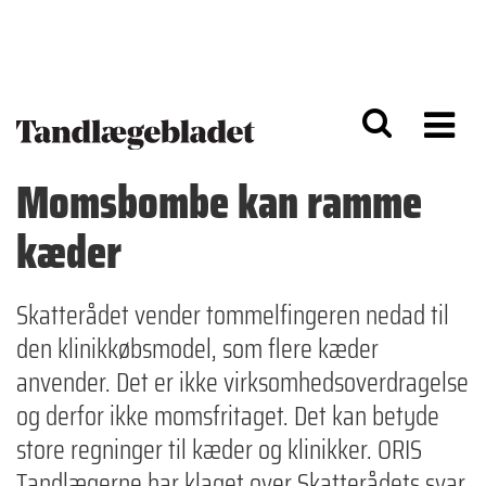
G
S
å
k
til
i
h
p
o
t
v
o
e
n
d
a
Momsbombe kan ramme
i
v
n
i
kæder
d
g
h
a
o
ti
l
o
Skatterådet vender tommelfingeren nedad til
d
n
den klinikkøbsmodel, som flere kæder
anvender. Det er ikke virksomhedsoverdragelse
og derfor ikke momsfritaget. Det kan betyde
store regninger til kæder og klinikker. ORIS
Tandlægerne har klaget over Skatterådets svar.