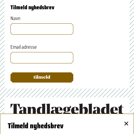
Tilmeld nyhedsbrev
Navn
Email adresse
×
Tilmeld nyhedsbrev
Tandlægeforeningen