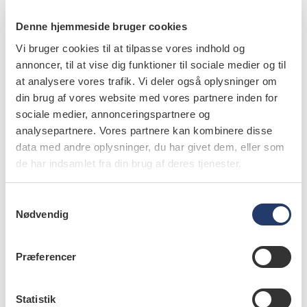
Ny model for fremtiden
Søren Bach forklarer, at ORIS fremadrettet vil lave
Denne hjemmeside bruger cookies
ændringer i den måde, kæden indgår aftaler med
Vi bruger cookies til at tilpasse vores indhold og
klinikejerne, så man undgår tvivl om momsfritagelse.
annoncer, til at vise dig funktioner til sociale medier og til
Det handler om at placere aktiverne i klinikselskabet
at analysere vores trafik. Vi deler også oplysninger om
din brug af vores website med vores partnere inden for
fremfor i selve kæden. – Det er relativt simpelt at fjerne
sociale medier, annonceringspartnere og
den usikkerhed, og i praksis bliver driften af klinikken
analysepartnere. Vores partnere kan kombinere disse
uændret, siger han.
data med andre oplysninger, du har givet dem, eller som
de har indsamlet fra din brug af deres tjenester.
S
Vi benytter os af de dygtigste
Nødvendig
a
m
rådgivere indenfor revisions- og
t
Præferencer
advokatbranchen, og de er
y
k
allesammen overraskede over
k
Statistik