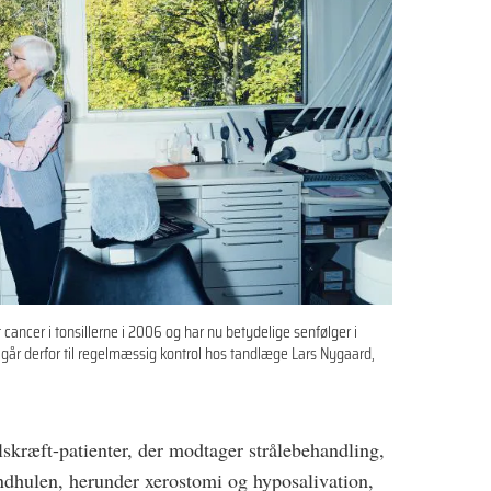
t cancer i tonsillerne i 2006 og har nu betydelige senfølger i
går derfor til regelmæssig kontrol hos tandlæge Lars Nygaard,
skræft-patienter, der modtager strålebehandling,
ndhulen, herunder xerostomi og hyposalivation,