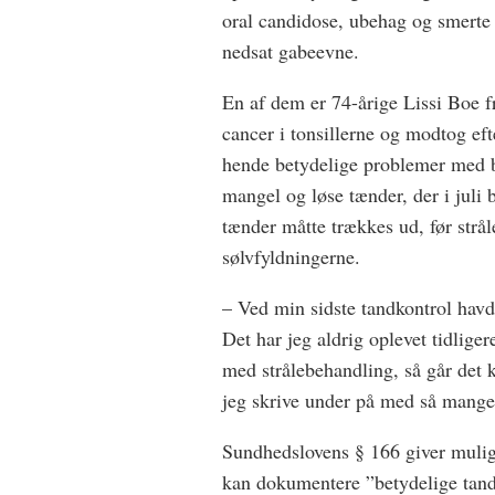
oral candidose, ubehag og smerte
nedsat gabeevne.
En af dem er 74-årige Lissi Boe fr
cancer i tonsillerne og modtog eft
hende betydelige problemer med b
mangel og løse tænder, der i juli 
tænder måtte trækkes ud, før str
sølvfyldningerne.
– Ved min sidste tandkontrol havd
Det har jeg aldrig oplevet tidlig
med strålebehandling, så går det 
jeg skrive under på med så mange 
Sundhedslovens § 166 giver muligh
kan dokumentere ”betydelige tand