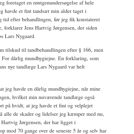
jeg foretaget en røntgenundersøgelse af hele
g havde et fint tandsæt min alder taget i
 tid efter behandlingen, før jeg fik konstateret
 forklarer Jens Hartvig Jørgensen, der siden
hos Lars Nygaard.
 tilskud til tandbehandlingen efter § 166, men
: For dårlig mundhygiejne. En forklaring, som
ans nye tandlæge Lars Nygaard var helt
å, at jeg havde en dårlig mundhygiejne, når mine
ingen, hvilket min nuværende tandlæge også
t på hvidt, at jeg havde et fint og velplejet
så alle de skader og lidelser jeg kæmper med nu,
s Hartvig Jørgensen, der har ligget i
op mod 70 gange over de seneste 5 år og selv har