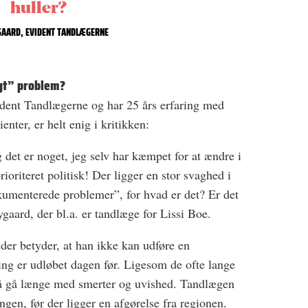
huller?
GAARD, EVIDENT TANDLÆGERNE
igt” problem?
ident Tandlægerne og har 25 års erfaring med
nter, er helt enig i kritikken:
g det er noget, jeg selv har kæmpet for at ændre i
oriteret politisk! Der ligger en stor svaghed i
umenterede problemer”, for hvad er det? Er det
ygaard, der bl.a. er tandlæge for Lissi Boe.
 der betyder, at han ikke kan udføre en
ling er udløbet dagen før. Ligesom de ofte lange
 må gå længe med smerter og uvished. Tandlægen
en, før der ligger en afgørelse fra regionen.