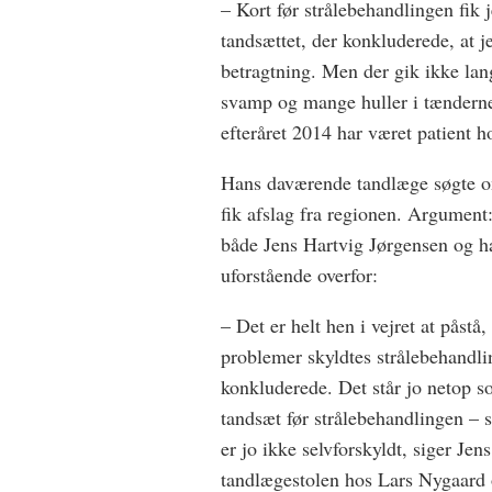
– Kort før strålebehandlingen fik 
tandsættet, der konkluderede, at je
betragtning. Men der gik ikke lang
svamp og mange huller i tænderne,
efteråret 2014 har været patient 
Hans daværende tandlæge søgte om
fik afslag fra regionen. Argument
både Jens Hartvig Jørgensen og h
uforstående overfor:
– Det er helt hen i vejret at påst
problemer skyldtes strålebehandl
konkluderede. Det står jo netop sor
tandsæt før strålebehandlingen – 
er jo ikke selvforskyldt, siger Jen
tandlægestolen hos Lars Nygaard 