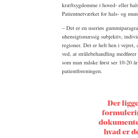
kræftsygdomme i hoved- eller hal
Patientnetværket for hals- og mun
– Det er en useriøs gummiparagra
uhensigtsmæssig subjektiv, individ
regioner. Det er helt hen i vejret
ved, at strålebehandling medfører
som man måske først ser 10-20 år 
patientforeningen.
Der ligg
formuleri
dokumenter
hvad er de