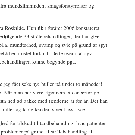
 fra mundslimhinden, smagsforstyrrelser og
a Roskilde. Hun fik i foråret 2006 konstateret
erfølgende 33 strålebehandlinger, der har givet
l.a. mundtørhed, svamp og svie på grund af spyt
betød en mistet fortand. Dette oveni, at syv
ålebehandlingen kunne begynde pga.
e jeg fået seks nye huller på under to måneder!
ere. Når man har været igennem et cancerforløb
kun ned ad bakke med tænderne år for år. Det kan
huller og tabte tænder, siger Lissi Boe.
ed for tilskud til tandbehandling, hvis patienten
problemer på grund af strålebehandling af