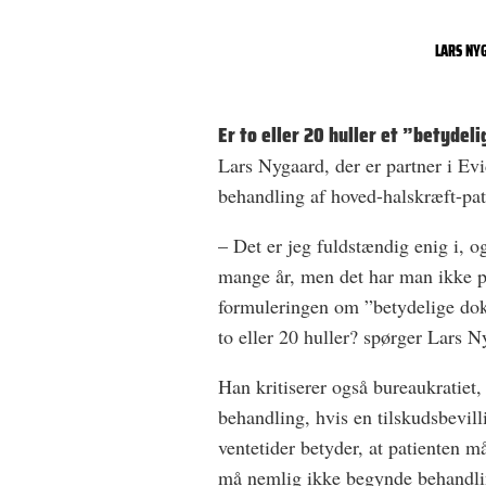
LARS NY
Er to eller 20 huller et ”betydel
Lars Nygaard, der er partner i Ev
behandling af hoved-halskræft-patie
– Det er jeg fuldstændig enig i, o
mange år, men det har man ikke pri
formuleringen om ”betydelige dok
to eller 20 huller? spørger Lars N
Han kritiserer også bureaukratiet,
behandling, hvis en tilskudsbevil
ventetider betyder, at patienten
må nemlig ikke begynde behandling