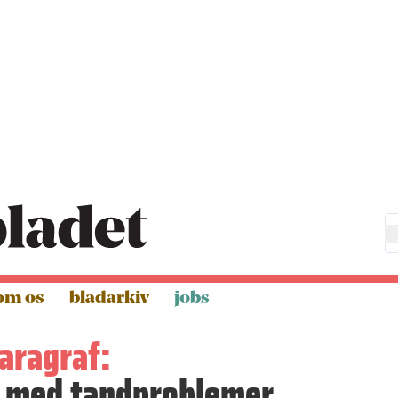
om os
bladarkiv
jobs
aragraf:
r med tandproblemer