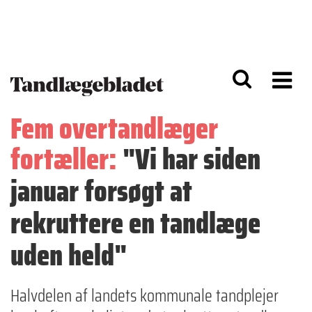
G
S
å
k
til
i
h
p
o
t
v
o
e
n
d
a
Fem overtandlæger
i
v
n
i
fortæller:
"Vi har siden
d
g
h
a
o
ti
januar forsøgt at
l
o
d
n
rekruttere en tandlæge
uden held"
Halvdelen af landets kommunale tandplejer