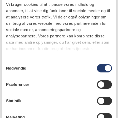
Medarbejderne løber stærkt, og vi italesætter meget, at
Vi bruger cookies til at tilpasse vores indhold og
man ikke skal gå på kompromis med sin faglighed – det
annoncer, til at vise dig funktioner til sociale medier og til
at analysere vores trafik. Vi deler også oplysninger om
er den sikre vej til både klagesager og manglende
din brug af vores website med vores partnere inden for
arbejdsglæde.
sociale medier, annonceringspartnere og
Region Syddanmark
analysepartnere. Vores partnere kan kombinere disse
data med andre oplysninger, du har givet dem, eller som
Nanna Jürgensen, overtandlæge, Sønderborg:
de har indsamlet fra din brug af deres tjenester.
S
Nødvendig
a
m
t
Præferencer
y
– Før vi fik ansat de sidste to tandlæger i foråret, havde
k
vi svært ved at følge med. Det var meget
k
Statistik
demoraliserende for hele personalet, og det var en stor
e
arbejdsbelastning, da de stod i behandlinger til halsen. I
v
Marketing