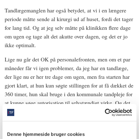
Tandlægemanglen har også betydet, at vi i en længere
periode måtte sende al kirurgi ud af huset, fordi det tager
for lang tid. Og at jeg selv måtte på klinikken flere dage
om ugen og tage alt det akutte over dagen, og det er jo
ikke optimalt.
Lige nu går det OK på personalefronten, men om et par
måneder får vi igen problemer, da jeg har en tandlæge,
der lige nu er her tre dage om ugen, men fra starten har
gjort klart, at hun kun søgte stillingen for at få dækket de
360 timer, hun skal bruge i den kommunale tandpleje for
at kunne søge autorisation til selvstændigt virke. Og det
er jo en helt fair udmelding! Men fordi vi var pressede,
så var det bedre end ingenting – og så var der da ro på i
løbet af efteråret.
Denne hjemmeside bruger cookies