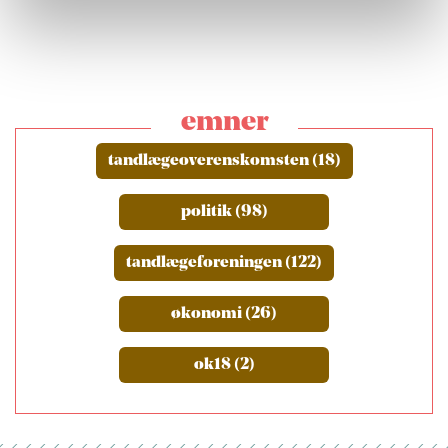
emner
tandlægeoverenskomsten (18)
politik (98)
tandlægeforeningen (122)
økonomi (26)
ok18 (2)