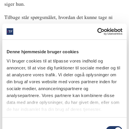
siger hun.
Tilbage står spørgsmålet, hvordan det kunne tage ni
måneder at komme frem til det? Tandlægeforeningen
afleverede sin klage allerede i april sidste år og bad om at
få den hastebehandlet.
Denne hjemmeside bruger cookies
Ifølge Vibeke Lundmark skyldes det dels, at sagen var
Vi bruger cookies til at tilpasse vores indhold og
kompleks og krævede en nærmere granskning, før man
annoncer, til at vise dig funktioner til sociale medier og til
kunne afgøre, hvor tæt sammenhængen var mellem
at analysere vores trafik. Vi deler også oplysninger om
rapport og lovforslag. Men også at Tandlægeforeningens
din brug af vores website med vores partnere inden for
sag havnede i en lang kø af andre sager.
sociale medier, annonceringspartnere og
analysepartnere. Vores partnere kan kombinere disse
– Vi kan kun beklage, at det har taget så lang tid, siger
data med andre oplysninger, du har givet dem, eller som
hun.
de har indsamlet fra din brug af deres tjenester.
info
S