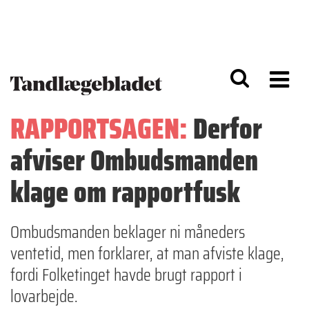
G
S
å
k
til
i
h
p
o
t
v
o
e
n
d
a
RAPPORTSAGEN:
Derfor
i
v
n
i
afviser Ombudsmanden
d
g
h
a
o
ti
klage om rapportfusk
l
o
d
n
Ombudsmanden beklager ni måneders
ventetid, men forklarer, at man afviste klage,
fordi Folketinget havde brugt rapport i
lovarbejde.