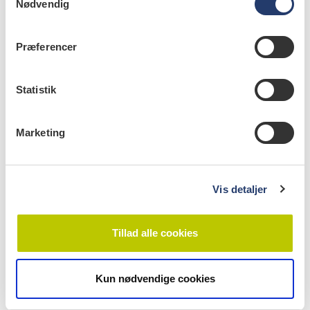
Nødvendig
Nr. 2 | 2019
a
m
t
Præferencer
y
k
k
Statistik
e
v
Marketing
a
l
g
Vis detaljer
Tillad alle cookies
læs bladet
Kun nødvendige cookies