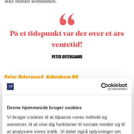
ikke mindst kommunen.
På et tidspunkt var der over et års
ventetid!
PETER ØSTERGAARD
Peter Østergaard, København NV
– Jeg vil skyde på, at 10­-20 % af vores
patienter om året hører under § 82a.
Ordningen giver håb om, at man kan
Denne hjemmeside bruger cookies
hjælpe patienterne – med
Vi bruger cookies til at tilpasse vores indhold og
understregning af håb – for de kan få
annoncer, til at vise dig funktioner til sociale medier og til
at analysere vores trafik. Vi deler også oplysninger om
en indledende undersøgelse, men vi