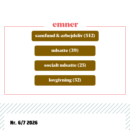
emner
samfund & arbejdsliv (542)
udsatte (39)
socialt udsatte (25)
lovgivning (52)
Nr. 6/7 2026