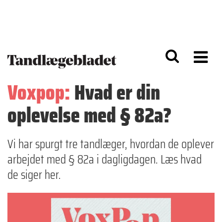
G
S
å
k
til
i
h
p
o
t
v
o
e
n
d
a
Voxpop:
Hvad er din
i
v
n
i
oplevelse med § 82a?
d
g
h
a
o
ti
l
o
Vi har spurgt tre tandlæger, hvordan de oplever
d
n
arbejdet med § 82a i dagligdagen. Læs hvad
de siger her.