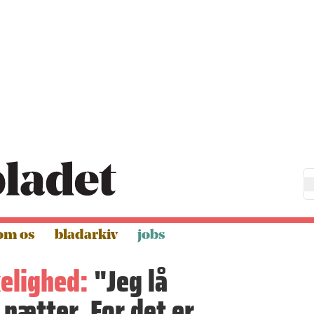
om os
bladarkiv
jobs
kelighed:
"Jeg lå
nætter. For det er