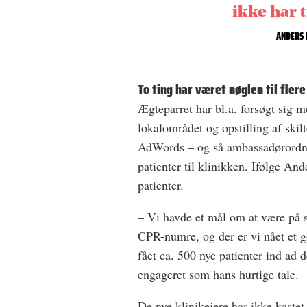
ikke har t
ANDERS 
To ting har været nøglen til fler
Ægteparret har bl.a. forsøgt sig 
lokalområdet og opstilling af ski
AdWords – og så ambassadørordni
patienter til klinikken. Ifølge Ande
patienter.
– Vi havde et mål om at være på 
CPR-numre, og der er vi nået et g
fået ca. 500 nye patienter ind ad 
engageret som hans hurtige tale.
De nye klinikejere har ikke kaste