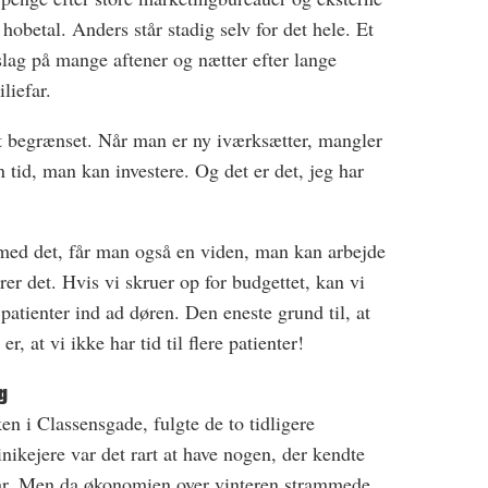
 hobetal. Anders står stadig selv for det hele. Et
slag på mange aftener og nætter efter lange
liefar.
ret begrænset. Når man er ny iværksætter, mangler
 tid, man kan investere. Og det er det, jeg har
med det, får man også en viden, man kan arbejde
er det. Hvis vi skruer op for budgettet, kan vi
 patienter ind ad døren. Den eneste grund til, at
r, at vi ikke har tid til flere patienter!
g
n i Classensgade, fulgte de to tidligere
nikejere var det rart at have nogen, der kendte
 var. Men da økonomien over vinteren strammede