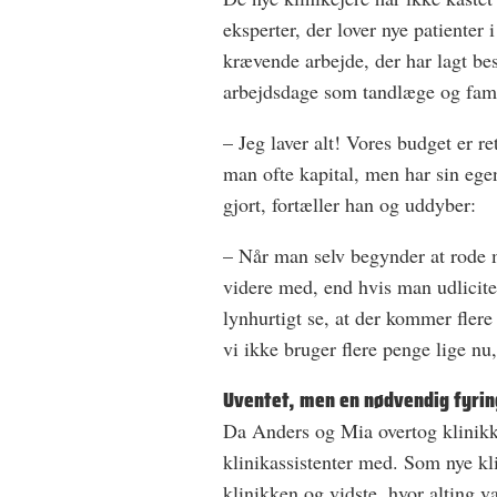
eksperter, der lover nye patienter i
krævende arbejde, der har lagt be
arbejdsdage som tandlæge og fami
– Jeg laver alt! Vores budget er 
man ofte kapital, men har sin egen
gjort, fortæller han og uddyber:
– Når man selv begynder at rode 
videre med, end hvis man udliciter
lynhurtigt se, at der kommer flere
vi ikke bruger flere penge lige nu, e
Uventet, men en nødvendig fyrin
Da Anders og Mia overtog klinikke
klinikassistenter med. Som nye kli
klinikken og vidste, hvor alting