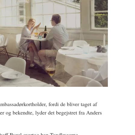
ambassadørkortholder, fordi de bliver taget af
ner og bekendte, lyder det begejstret fra Anders
off Byrel overtog han Tandlægerne