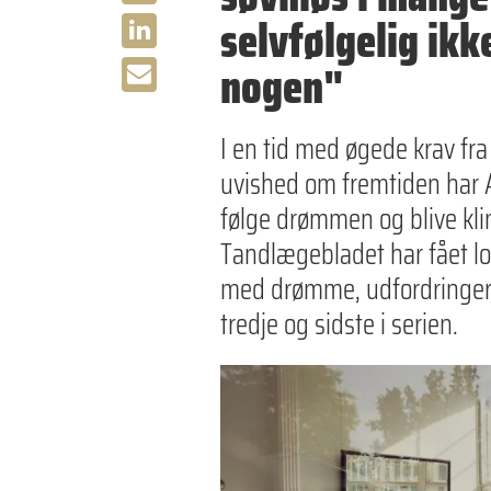
selvfølgelig ikk
nogen"
I en tid med øgede krav f
uvished om fremtiden har A
følge drømmen og blive kli
Tandlægebladet har fået lo
med drømme, udfordringer, 
tredje og sidste i serien.