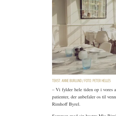
TEKST: ANNE BURLUND / FOTO: PETER HELLES
– Vi fylder hele tiden op i vores 
patienter, der anbefaler os til ven
Rimhoff Byrel.
Sammen med sin hustru Mia Rimh