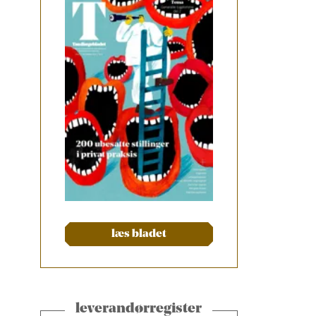
læs bladet
leverandørregister