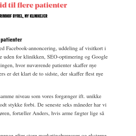
id til flere patienter
RIMHOF BYREL, NY KLINIKEJER
e patienter
med Facebook-annoncering, uddeling af visitkort i
lte uden for klinikken, SEO-optimering og Google
ngen, hvor nuværende patienter skaffer nye
rs er det klart de to sidste, der skaffer flest nye
samme niveau som vores forgænger ift. unikke
odt stykke forbi. De seneste seks måneder har vi
døren, fortæller Anders, hvis arme fægter lige så
t penge efter store marketingbureauer og eksterne