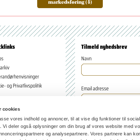
markedsføring (4)
cklinks
Tilmeld nyhedsbrev
os
Navn
arkiv
randørhenvisninger
ie- og Privatlivspolitik
Email adresse
 cookies
passe vores indhold og annoncer, til at vise dig funktioner til soci
fik. Vi deler også oplysninger om din brug af vores website med v
 annonceringspartnere og analysepartnere. Vores partnere kan k