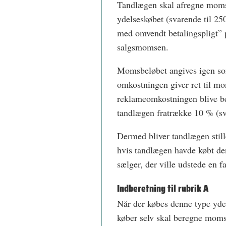
Tandlægen skal afregne momse
ydelseskøbet (svarende til 250
med omvendt betalingspligt” 
salgsmomsen.
Momsbeløbet angives igen s
omkostningen giver ret til mom
reklameomkostningen blive be
tandlægen fratrække 10 % (sv
Dermed bliver tandlægen sti
hvis tandlægen havde købt de
sælger, der ville udstede en
Indberetning til rubrik A
Når der købes denne type yde
køber selv skal beregne moms