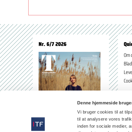
Nr. 6/7 2026
Qui
Om 
Blad
Leve
Cook
Denne hjemmeside bruger
Vi bruger cookies til at til
til at analysere vores tra
inden for sociale medier,