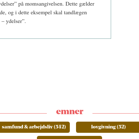
ydelser” på momsangivelsen. Dette gælder
de, og i dette eksempel skal tandlægen
 – ydelser”.
emner
samfund & arbejdsliv (542)
lovgivning (52)