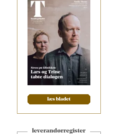
læs bladet
leverandørregister