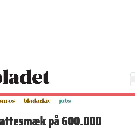
om os
bladarkiv
jobs
kattesmæk på 600.000