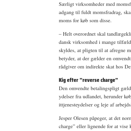
Særligt virksomheder med momsfri
adgang til fuldt momsfradrag, sk
moms for køb som disse.
– Helt overordnet skal tandlæge
dansk virksomhed i mange tilfæl
skyldes, at pligten til at afregne 
betyder, at der gælder en omvendt 
rådgiver om indirekte skat hos Del
Kig efter ”reverse charge”
Den omvendte betalingspligt gæld
ydelser fra udlandet, herunder kø
ittjenesteydelser og leje af arbejds
Jesper Olesen påpeger, at det nor
charge” eller lignende for at vise