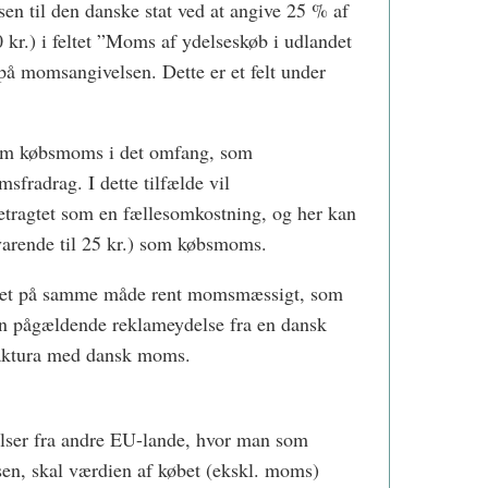
n til den danske stat ved at angive 25 % af
 kr.) i feltet ”Moms af ydelseskøb i udlandet
på momsangivelsen. Dette er et felt under
om købsmoms i det omfang, som
sfradrag. I dette tilfælde vil
tragtet som en fællesomkostning, og her kan
arende til 25 kr.) som købsmoms.
llet på samme måde rent momsmæssigt, som
n pågældende reklameydelse fra en dansk
 faktura med dansk moms.
lser fra andre EU-lande, hvor man som
en, skal værdien af købet (ekskl. moms)