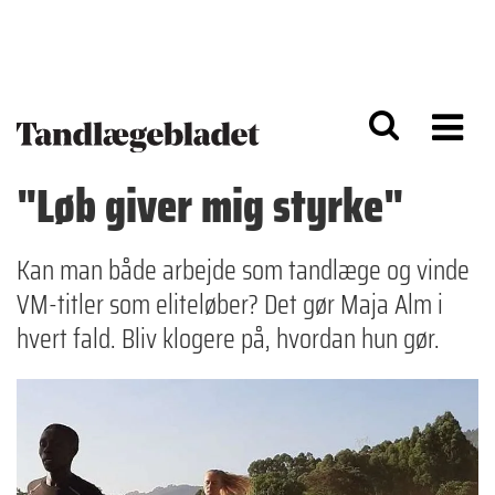
G
S
å
k
til
i
h
p
o
t
v
o
e
n
d
a
"Løb giver mig styrke"
i
v
n
i
d
g
h
a
Kan man både arbejde som tandlæge og vinde
o
ti
VM-titler som eliteløber? Det gør Maja Alm i
l
o
d
n
hvert fald. Bliv klogere på, hvordan hun gør.