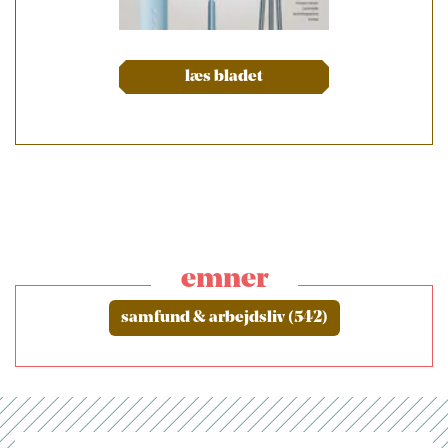
læs bladet
emner
samfund & arbejdsliv (542)