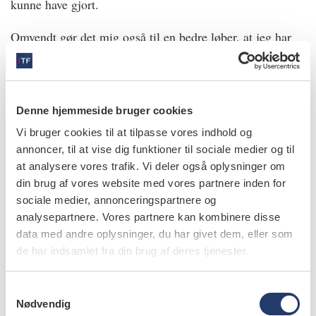
kunne have gjort.
Omvendt gør det mig også til en bedre løber, at jeg har
noget meningsfyldt ved siden af min sport. Det gør mig
til et gladere menneske.
Under COVID-19 er jeg gået fra 10 til 25 timer om ugen
Denne hjemmeside bruger cookies
på klinikken.
Vi bruger cookies til at tilpasse vores indhold og
annoncer, til at vise dig funktioner til sociale medier og til
Jeg kedede mig lidt, fordi der ikke har været store
at analysere vores trafik. Vi deler også oplysninger om
stævner. Men så har jeg i stedet fået mulighed for at
din brug af vores website med vores partnere inden for
fokusere på at blive en bedre tandlæge.
sociale medier, annonceringspartnere og
analysepartnere. Vores partnere kan kombinere disse
Det er vigtigt for mig at adskille de to ting. Jeg er
data med andre oplysninger, du har givet dem, eller som
tandlæge på jobbet, og jeg bryder mig ikke om alt for
de har indsamlet fra din brug af deres tjenester.
meget opmærksomhed omkring min sport. Det er
S
patienterne, det drejer sig om.
Nødvendig
a