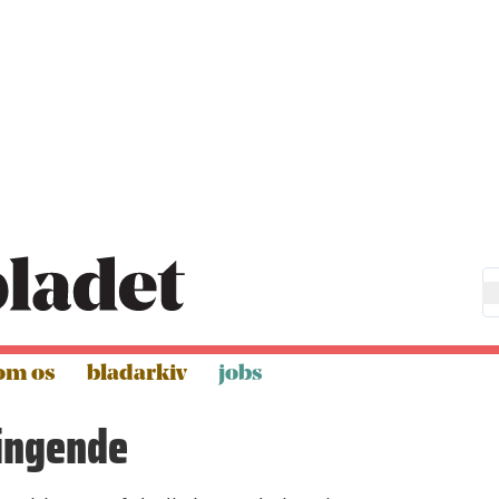
om os
bladarkiv
jobs
ingende