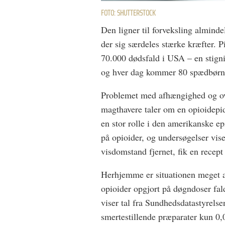
FOTO: SHUTTERSTOCK
Den ligner til forveksling almind
der sig særdeles stærke kræfter. P
70.000 dødsfald i USA – en stign
og hver dag kommer 80 spædbørn t
Problemet med afhængighed og ove
magthavere taler om en opioidepi
en stor rolle i den amerikanske e
på opioider, og undersøgelser vise
visdomstand fjernet, fik en recept
Herhjemme er situationen meget a
opioider opgjort på døgndoser fal
viser tal fra Sundhedsdatastyrelse
smertestillende præparater kun 0,