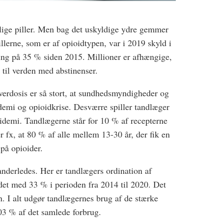
elige piller. Men bag det uskyldige ydre gemmer
illerne, som er af opioidtypen, var i 2019 skyld i
ing på 35 % siden 2015. Millioner er afhængige,
il verden med abstinenser.
rdosis er så stort, at sundhedsmyndigheder og
demi og opioidkrise. Desværre spiller tandlæger
pidemi. Tandlægerne står for 10 % af recepterne
r fx, at 80 % af alle mellem 13-30 år, der fik en
 på opioider.
nderledes. Her er tandlægers ordination af
det med 33 % i perioden fra 2014 til 2020. Det
n. I alt udgør tandlægernes brug af de stærke
03 % af det samlede forbrug.