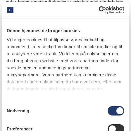
under ingen omstændigheder at arbejde med tandplejere.
Som præsident skal jeg ikke kun forholde mig til det
politiske, men også arbejde diplomatisk og kunne dæmpe
gemytterne, når bølgerne går højt. Det er samtidig en
Denne hjemmeside bruger cookies
udfordring, at vi holder møderne på engelsk, da det ikke
Vi bruger cookies til at tilpasse vores indhold og
er vores modersmål. Under følelsesmæssige diskussioner
annoncer, til at vise dig funktioner til sociale medier og til
må man derfor vurdere, om et voldsomt udbrud var tænkt
at analysere vores trafik. Vi deler også oplysninger om
sådan, eller om det er sprogbarrieren, der gør det. Vi
din brug af vores website med vores partnere inden for
diskuterer emnet i et par timer, og derefter tager de af os,
sociale medier, annonceringspartnere og
der skal til møder de næste par dage, hen til vores
analysepartnere. Vores partnere kan kombinere disse
data med andre oplysninger, du har givet dem, eller som
hoteller.
de har indsamlet fra din brug af deres tjenester.
19.00
Vi mødes igen til en såkaldt ”working dinner”, hvor vi
S
Nødvendig
a
planlægger processen for møderne de kommende dage.
m
Det fungerer lidt som et forretningsudvalgsmøde, hvor vi
t
aftaler, hvem der gør hvad. Jeg synes også, det er
Præferencer