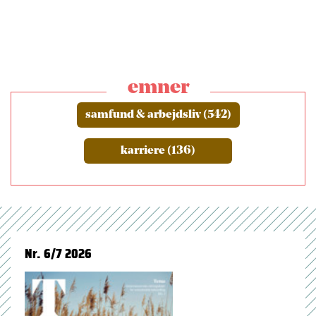
emner
samfund & arbejdsliv (542)
karriere (136)
Nr. 6/7 2026