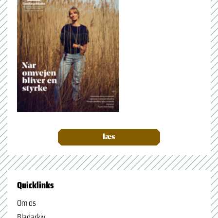
læs
Quicklinks
Om os
Bladarkiv