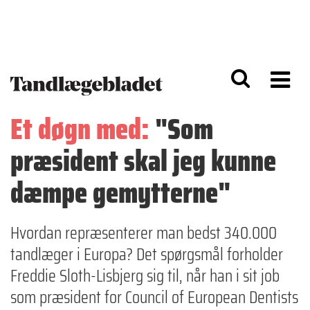
G
S
å
k
til
i
h
p
o
t
v
o
e
n
d
a
Et døgn med:
"Som
i
v
n
i
præsident skal jeg kunne
d
g
h
a
o
ti
dæmpe gemytterne"
l
o
d
n
Hvordan repræsenterer man bedst 340.000
tandlæger i Europa? Det spørgsmål forholder
Freddie Sloth-Lisbjerg sig til, når han i sit job
som præsident for Council of European Dentists