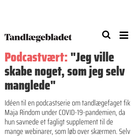
G
S
å
k
til
i
h
p
o
t
v
o
e
n
d
a
Podcastvært:
"Jeg ville
i
v
n
i
skabe noget, som jeg selv
d
g
h
a
o
ti
manglede"
l
o
d
n
Idéen til en podcastserie om tandlægefaget fik
Maja Rindom under COVID-19-pandemien, da
hun savnede et fagligt supplement til de
mange webinarer, som løb over skærmen. Selv