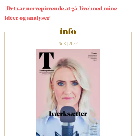
"Det var nervepirrende at gå 'live' med mine
idéer og analyser"
info
Nr. 3 | 2022