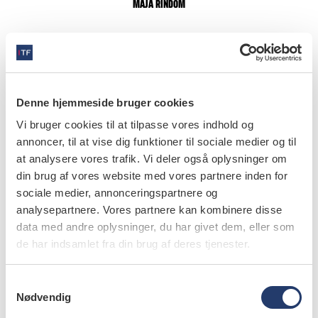
MAJA RINDOM
Nye indsigter
Allerede nu har det at lave podcasten givet Maja Rindom
mange nye indsigter i, hvor tandlægefaget er på vej hen.
Denne hjemmeside bruger cookies
Vi bruger cookies til at tilpasse vores indhold og
– Et eksempel er, hvor hurtigt hele digitaliseringen går.
annoncer, til at vise dig funktioner til sociale medier og til
Her må lytterne meget gerne kunne høre, at det, jeg får
at analysere vores trafik. Vi deler også oplysninger om
fortalt af min gæst, også er nyt og overraskende for mig. I
din brug af vores website med vores partnere inden for
sociale medier, annonceringspartnere og
hver episode, må der meget gerne være noget helt
analysepartnere. Vores partnere kan kombinere disse
konkret, som man kan tage med og bruge på klinikken.
data med andre oplysninger, du har givet dem, eller som
Fx fik jeg i episoden om endodonti med Kenneth Jordy
de har indsamlet fra din brug af deres tjenester.
en hel del tilbagemeldinger fra lytterne på de ting, min
gæst fortalte om skylleprocedure og instrumenter, siger
S
Maja Rindom.
Nødvendig
a
m