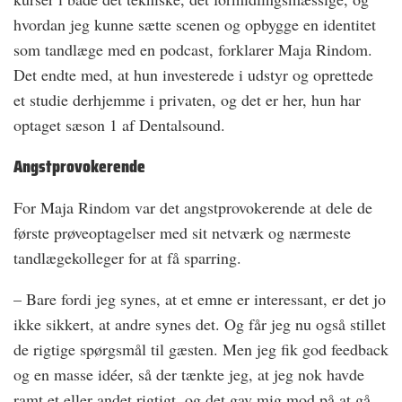
hvordan jeg kunne sætte scenen og opbygge en identitet
som tandlæge med en podcast, forklarer Maja Rindom.
Det endte med, at hun investerede i udstyr og oprettede
et studie derhjemme i privaten, og det er her, hun har
optaget sæson 1 af Dentalsound.
Angstprovokerende
For Maja Rindom var det angstprovokerende at dele de
første prøveoptagelser med sit netværk og nærmeste
tandlægekolleger for at få sparring.
– Bare fordi jeg synes, at et emne er interessant, er det jo
ikke sikkert, at andre synes det. Og får jeg nu også stillet
de rigtige spørgsmål til gæsten. Men jeg fik god feedback
og en masse idéer, så der tænkte jeg, at jeg nok havde
ramt et eller andet rigtigt, og det gav mig mod på at gå