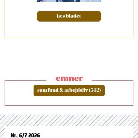
læs bladet
emner
samfund & arbejdsliv (542)
Nr. 6/7 2026