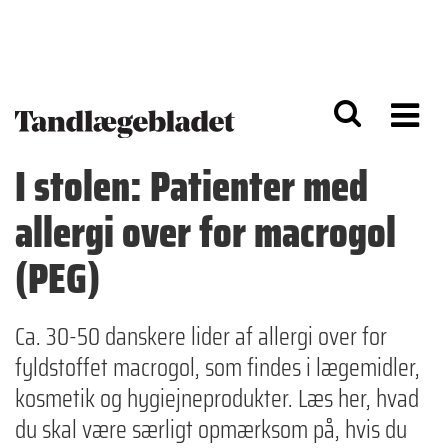
G
S
å
k
til
i
h
p
o
t
v
o
e
n
d
a
I stolen: Patienter med
i
v
n
i
allergi over for macrogol
d
g
h
a
o
ti
(PEG)
l
o
d
n
Ca. 30-50 danskere lider af allergi over for
fyldstoffet macrogol, som findes i lægemidler,
kosmetik og hygiejneprodukter. Læs her, hvad
du skal være særligt opmærksom på, hvis du