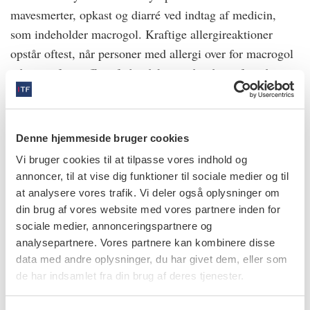
mavesmerter, opkast og diarré ved indtag af medicin,
som indeholder macrogol. Kraftige allergireaktioner
opstår oftest, når personer med allergi over for macrogol
udsættes for stoffet i forbindelse med indtag af medicin,
indsprøjtning, vaccination eller operation.
2.
Denne hjemmeside bruger cookies
Lettere symptomer. I de letteste tilfælde bliver huden rød
Vi bruger cookies til at tilpasse vores indhold og
og kløende, eventuelt med nældefeberudslæt der, hvor
annoncer, til at vise dig funktioner til sociale medier og til
den har været i kontakt med macrogol, fx ved brug af
at analysere vores trafik. Vi deler også oplysninger om
sæbe eller creme. Nogle udvikler eksem i huden timer til
din brug af vores website med vores partnere inden for
dage efter kontakt med stoffet. Typisk vil der være tale
sociale medier, annonceringspartnere og
om eksemreaktioner i ansigtet eller andre dele af
analysepartnere. Vores partnere kan kombinere disse
kroppen, der har været i kontakt med macrogol. Her kan
data med andre oplysninger, du har givet dem, eller som
de har indsamlet fra din brug af deres tjenester.
komme kløe og små blærer, senere revner og sår.