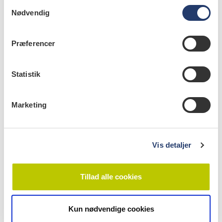
S
Kilder: Astma-Allergi Danmark og Videncenter for
Nødvendig
a
allergi
m
t
Præferencer
y
k
k
Statistik
info
e
v
Nr. 4 | 2022
Marketing
a
l
g
Vis detaljer
Tillad alle cookies
Kun nødvendige cookies