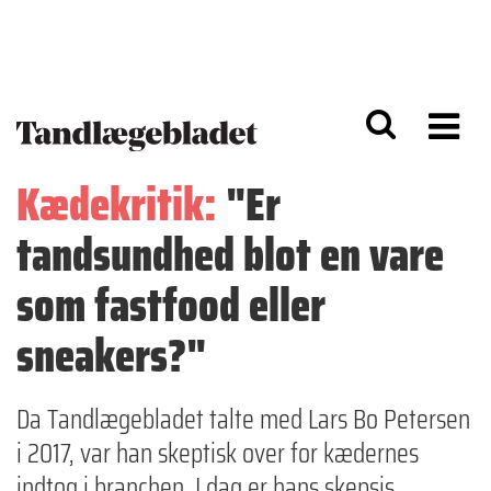
G
S
å
k
til
i
h
p
o
t
v
o
e
n
d
a
Kædekritik:
"Er
i
v
n
i
tandsundhed blot en vare
d
g
h
a
o
ti
som fastfood eller
l
o
d
n
sneakers?"
Da Tandlægebladet talte med Lars Bo Petersen
i 2017, var han skeptisk over for kædernes
indtog i branchen. I dag er hans skepsis