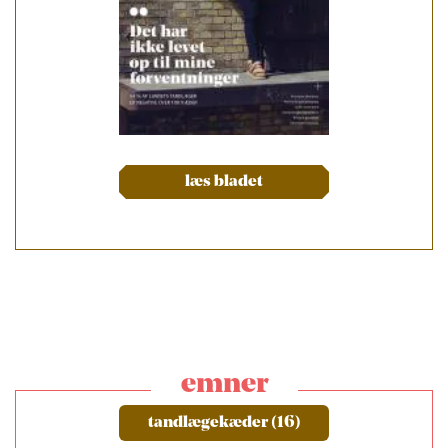
læs bladet
emner
tandlægekæder (16)