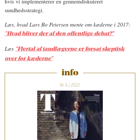
hvis vi implementerer en gennemdiskuteret
sundhedsstrategi.
Læs, hvad Lars Bo Petersen mente om kæderne i 2017:
"Hvad bliver der af den offentlige debat?"
Læs
"Flertal af tandlægerne er forsat skeptisk
over for kæderne"
info
Nr. 6 | 2022