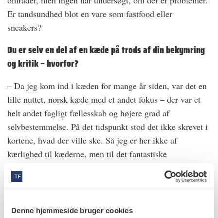
områder, men ingen har undersøgt, om der er problemer.
Er tandsundhed blot en vare som fastfood eller
sneakers?
Du er selv en del af en kæde på trods af din bekymring
og kritik – hvorfor?
– Da jeg kom ind i kæden for mange år siden, var det en
lille nuttet, norsk kæde med et andet fokus – der var et
helt andet fagligt fællesskab og højere grad af
selvbestemmelse. På det tidspunkt stod det ikke skrevet i
kortene, hvad der ville ske. Så jeg er her ikke af
kærlighed til kæderne, men til det fantastiske
arbejdsfællesskab i min hverdag.
Hvilke erfaringer har du gjort dig?
Denne hjemmeside bruger cookies
– Jeg oplever i stigende grad, at jeg har mindre