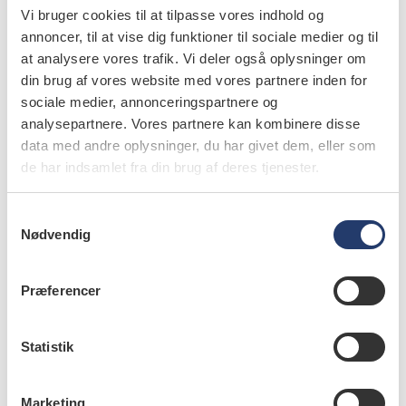
indflydelse på min egen arbejdssituation. Det er blevet
Vi bruger cookies til at tilpasse vores indhold og
annoncer, til at vise dig funktioner til sociale medier og til
vanskeligere at investere ud fra de behov, man har lokalt,
at analysere vores trafik. Vi deler også oplysninger om
fordi der ligger en overordnet masterplan. Hvis du lokalt
din brug af vores website med vores partnere inden for
gerne vil videreudvikle på noget fagligt, er det
sociale medier, annonceringspartnere og
vanskeligere, fordi der er en række beslutningsprocesser,
analysepartnere. Vores partnere kan kombinere disse
der i vores tilfælde skal hele vejen forbi Schweiz.
data med andre oplysninger, du har givet dem, eller som
de har indsamlet fra din brug af deres tjenester.
I 2017 frygtede du, at kædernes indtog ville betyde, at
salget af tandplejeydelser i stigende grad ville foregå
S
via moderne markedsføringsmetoder på linje med
Nødvendig
a
andre kommercielle produkter. Mener du, at det er
m
realiteten i dag?
t
Præferencer
y
– Jeg oplever i stigende grad professionelle kampagner
k
k
Statistik
på særligt de sociale medier, der ikke har noget at gøre
e
med tandsundhed, men med fx æstetik. Kampagner og
v
tilbud på aligners, tandblegning osv. Måske er det et
Marketing