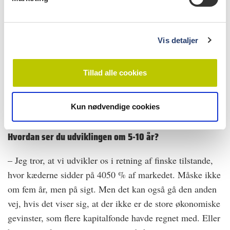
a
udtryk for øget konkurrence, og at nogle virksomheder
l
ud fra en markedsinteresse har en strategi, hvor man
g
lægger mere vægt på disse områder fremfor almen
Vis detaljer
tandsundhed endsige forebyggelse. I værste fald kan en
stor kapitalkæde overtage både klinikker og
Tillad alle cookies
dentaldepoter, og så sidder du bredt på markedet i en
form for konglomerat, hvor der bliver truffet beslutninger
Kun nødvendige cookies
ud fra driftsoptimering. Det kan være katastrofalt.
Hvordan ser du udviklingen om 5-10 år?
– Jeg tror, at vi udvikler os i retning af finske tilstande,
hvor kæderne sidder på 40­50 % af markedet. Måske ikke
om fem år, men på sigt. Men det kan også gå den anden
vej, hvis det viser sig, at der ikke er de store økonomiske
gevinster, som flere kapitalfonde havde regnet med. Eller