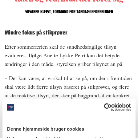
SUSANNE KLEIST, FORMAND FOR TANDLÆGEFORENINGEN
Mindre fokus på stikprøver
Efter sommerferien skal de sundhedsfaglige tilsyn
evalueres. Ifølge Anette Lykke Petri kan det betyde
ændringer i den måde, styrelsen griber tilsynet an på.
– Det kan være, at vi skal til at se på, om der i fremtiden
skal være lidt færre tilsyn baseret på stikprøver, og flere
af de reaktive tilsyn, der sker på baggrund af en konkret
bekymring for patientsikkerheden på et behandlingssted.
Også for at bruge ressourcerne til tilsyn så effektivt som
muligt. Det er dog i sidste ende en politisk beslutning,
siger hun.
Denne hjemmeside bruger cookies