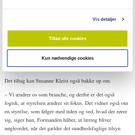
behandlingssteder på en sådan måde, at tandlægerne er i
l
stand til at varetage deres opgaver fagligt forsvarligt og
g
overholde de pligter som følger af lovgivningen – fx
Vis detaljer
journalføring. Vi vil gerne sikre os, at den overordnede
ledelse af en klinik tager ansvaret i forhold til
Tillad alle cookies
tilrettelæggelsen af arbejdet på sig, siger Anette Lykke
Petri.
Kun nødvendige cookies
Læring skal være nøgleordet
Det tiltag kan Susanne Kleist også bakke op om.
– Vi ændrer os som branche, og derfor er det også
logisk, at styrelsen ændrer sit fokus. Det vidner også om
en styrelse, som følger med tiden og ved, hvad der rører
sig, siger hun. Formanden håber, at læring bliver
nøgleordet, når det gælder det sundhedsfaglige tilsyn