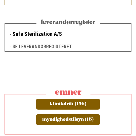
leverandørregister
Safe Sterilization A/S
SE LEVERANDØRREGISTERET
emner
klinikdrift (156)
myndighedstilsyn (16)