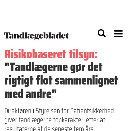
G
S
å
k
til
i
h
p
o
t
v
o
e
n
d
a
Risikobaseret tilsyn:
i
v
n
i
"Tandlægerne gør det
d
g
h
a
o
ti
rigtigt flot sammenlignet
l
o
d
n
med andre"
Direktøren i Styrelsen for Patientsikkerhed
giver tandlægerne topkarakter, efter at
resultaterne af de seneste fem års