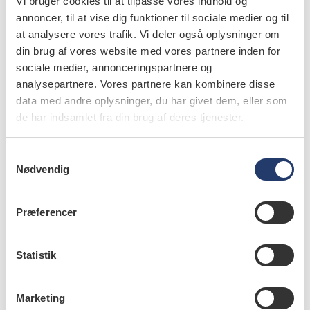
Vi bruger cookies til at tilpasse vores indhold og
Susanne Kleist roser styrelsen for at ville fokusere på de
annoncer, til at vise dig funktioner til sociale medier og til
steder, hvor problemerne rent faktisk er.
at analysere vores trafik. Vi deler også oplysninger om
din brug af vores website med vores partnere inden for
– Det giver ingen mening at undersøge de steder, hvor
sociale medier, annonceringspartnere og
det kører. Vi skal have fat i steder, hvor der er problemer.
analysepartnere. Vores partnere kan kombinere disse
Det er vi også som forening og branche bedst tjent med,
data med andre oplysninger, du har givet dem, eller som
de har indsamlet fra din brug af deres tjenester.
siger hun.
Ledelsens pligter
S
Nødvendig
a
Hvad angår specifikke målepunkter i tilsynet har
m
Styrelsen for Patientsikkerhed planer om at begynde at
t
Præferencer
y
fokusere mere på ledelsernes forpligtigelser på de store
k
tandklinikker med mange ansatte tandlæger.
k
Statistik
e
– Af sundhedsloven fremgår det, at man som
v
virksomhed, der driver en tandklinik, skal organisere sine
Marketing
a