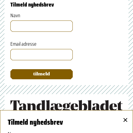
Tilmeld nyhedsbrev
Navn
Email adresse
×
Tilmeld nyhedsbrev
Tandlægeforeningen
Amaliegade 17