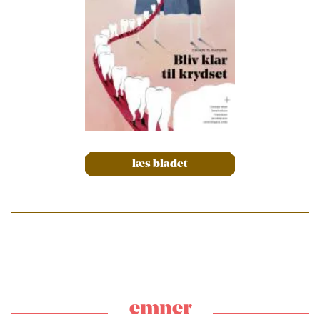
læs bladet
emner