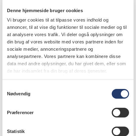
giver tandproblemer.
Denne hjemmeside bruger cookies
Kontanthjælpsmodtagere kan via § 82a få tilskud til
Vi bruger cookies til at tilpasse vores indhold og
annoncer, til at vise dig funktioner til sociale medier og til
tandbehandling på op til 10.000 kroner. Der er dog en
at analysere vores trafik. Vi deler også oplysninger om
egenbetaling på 600 kroner, og hvis man er over 25 år,
din brug af vores website med vores partnere inden for
skal man også selv betale 35 % af den resterende
sociale medier, annonceringspartnere og
tandlægeregning op til 10.000 kroner. Vil du arbejde
analysepartnere. Vores partnere kan kombinere disse
for at afskaffe egenbetalingen for
data med andre oplysninger, du har givet dem, eller som
kontanthjælpsmodtagere?
de har indsamlet fra din brug af deres tjenester.
Hvis egenbetalingen er en barriere for, at
S
Nødvendig
kontanthjælpsmodtagere siger ja til tandbehandling, bør
a
m
vi bestemt kigge på at fjerne den. Dårlige tænder kan jo
t
netop være en barriere for at komme i job igen.
Præferencer
y
Det offentlige betaler 100 % af lægeregningen, men
k
k
Statistik
kun cirka 15 % af tandlægeregningen. Skal det være