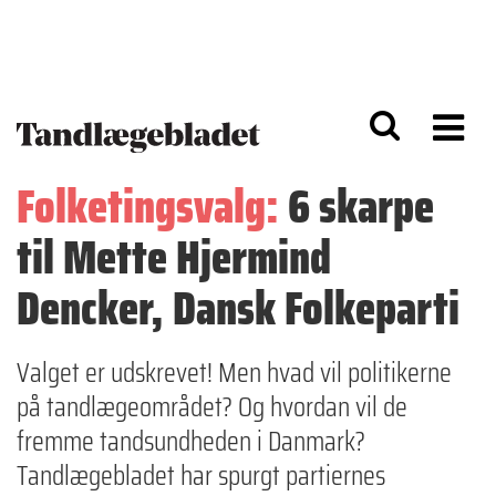
G
S
å
k
til
i
h
p
o
t
v
o
e
n
d
a
Folketingsvalg:
6 skarpe
i
v
n
i
til Mette Hjermind
d
g
h
a
o
ti
Dencker, Dansk Folkeparti
l
o
d
n
Valget er udskrevet! Men hvad vil politikerne
på tandlægeområdet? Og hvordan vil de
fremme tandsundheden i Danmark?
Tandlægebladet har spurgt partiernes