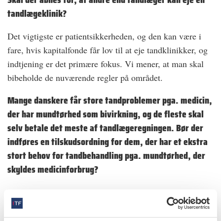
tandlægeklinik?
Det vigtigste er patientsikkerheden, og den kan være i
fare, hvis kapitalfonde får lov til at eje tandklinikker, og
indtjening er det primære fokus. Vi mener, at man skal
bibeholde de nuværende regler på området.
Mange danskere får store tandproblemer pga. medicin,
der har mundtørhed som bivirkning, og de fleste skal
selv betale det meste af tandlægeregningen. Bør der
indføres en tilskudsordning for dem, der har et ekstra
stort behov for tandbehandling pga. mundtørhed, der
skyldes medicinforbrug?
Vi vil gerne kigge på muligheden for at indføre et særligt
tilskud til de danskere, der har et stort behov for
tandbehandling, fordi de er så uheldige, at deres medicin