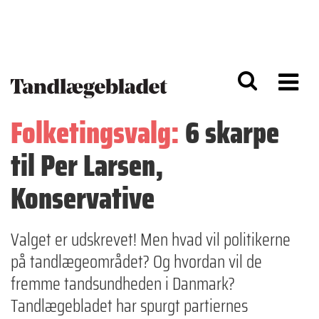
G
S
å
k
til
i
h
p
o
t
v
o
e
n
d
a
Folketingsvalg:
6 skarpe
i
v
n
i
til Per Larsen,
d
g
h
a
o
ti
Konservative
l
o
d
n
Valget er udskrevet! Men hvad vil politikerne
på tandlægeområdet? Og hvordan vil de
fremme tandsundheden i Danmark?
Tandlægebladet har spurgt partiernes