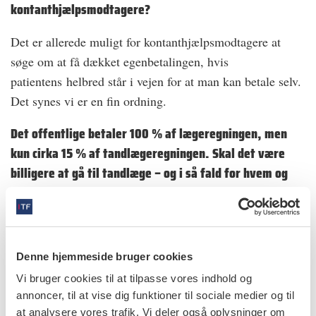
kontanthjælpsmodtagere?
Det er allerede muligt for kontanthjælpsmodtagere at
søge om at få dækket egenbetalingen, hvis
patientens helbred står i vejen for at man kan betale selv.
Det synes vi er en fin ordning.
Det offentlige betaler 100 % af lægeregningen, men
kun cirka 15 % af tandlægeregningen. Skal det være
billigere at gå til tandlæge – og i så fald for hvem og
hvordan?
Vi vil gerne gøre det billigere at gå til tandlægen, men
det skal ske gennem konkurrence. De sidste tal
Denne hjemmeside bruger cookies
Finansministeriet kom med, om at gøre tandplejen
Vi bruger cookies til at tilpasse vores indhold og
skattefinansieret, var på omkring 11. mia. kr. Det virker
annoncer, til at vise dig funktioner til sociale medier og til
ikke realistisk at kunne finde det beløb.
at analysere vores trafik. Vi deler også oplysninger om