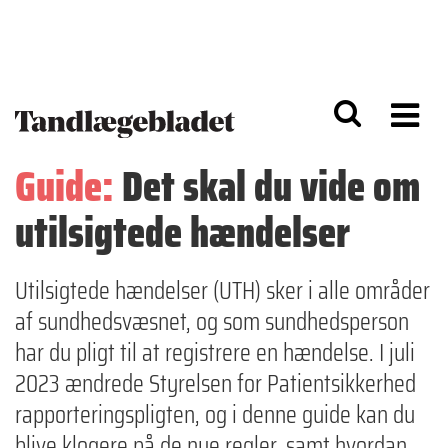
G
S
å
k
til
i
h
p
o
t
v
o
e
n
d
a
Guide:
Det skal du vide om
i
v
n
i
utilsigtede hændelser
d
g
h
a
o
ti
l
o
Utilsigtede hændelser (UTH) sker i alle områder
d
n
af sundhedsvæsnet, og som sundhedsperson
har du pligt til at registrere en hændelse. I juli
2023 ændrede Styrelsen for Patientsikkerhed
rapporteringspligten, og i denne guide kan du
blive klogere på de nye regler, samt hvordan