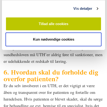
UTH’en bliver gennem Styrelsen for Patientsikkerhed
g
sendt direkte til Dansk Patientsikkerhedsdatabase, der
Vis detaljer
anonymiserer hændelsen. Herefter bliver den sendt
tilbage til STPS, hvor man vurderer, om der er mønstre
Tillad alle cookies
og tendenser på tværs af landet, der kræver særlig
opmærksomhed for at sikre patientsikkerheden. STPS vil
Kun nødvendige cookies
på baggrund af de indsendte hændelser udarbejde
læringsmateriale, hvis det er nødvendigt. Ifølge
sundhedsloven må UTH’er aldrig føre til sanktioner, men
er udelukkende et redskab til læring.
6. Hvordan skal du forholde dig
overfor patienten?
Er du selv involveret i en UTH, er det vigtigt at være
åben og transparent over for patienten og fortælle om
hændelsen. Hvis patienten er blevet skadet, skal du sørge
for behandling og evt. henvise til en specialist, hvis det