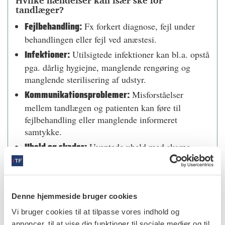
Hvilke hændelser kan især ske for
tandlæger?
Fejlbehandling:
Fx forkert diagnose, fejl under
behandlingen eller fejl ved anæstesi.
Infektioner:
Utilsigtede infektioner kan bl.a. opstå
pga. dårlig hygiejne, manglende rengøring og
manglende sterilisering af udstyr.
Kommunikationsproblemer:
Misforståelser
mellem tandlægen og patienten kan føre til
fejlbehandling eller manglende informeret
samtykke.
Uheld og skader:
Uventede uheld med skarpe
genstande eller andet medicinsk udstyr, som kan
forårsage skader på patienten.
Denne hjemmeside bruger cookies
4. Hvordan skal du rapportere en
Vi bruger cookies til at tilpasse vores indhold og
annoncer, til at vise dig funktioner til sociale medier og til