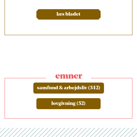
læs bladet
emner
samfund & arbejdsliv (542)
lovgivning (52)