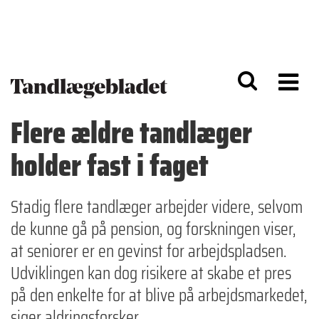
G
S
å
k
til
i
h
p
o
t
v
o
e
n
d
a
Flere ældre tandlæger
i
v
n
i
holder fast i faget
d
g
h
a
o
ti
l
o
Stadig flere tandlæger arbejder videre, selvom
d
n
de kunne gå på pension, og forskningen viser,
at seniorer er en gevinst for arbejdspladsen.
Udviklingen kan dog risikere at skabe et pres
på den enkelte for at blive på arbejdsmarkedet,
siger aldringsforsker.