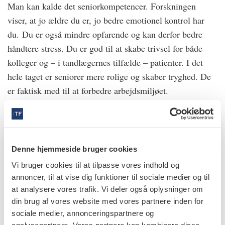
Man kan kalde det seniorkompetencer. Forskningen
viser, at jo ældre du er, jo bedre emotionel kontrol har
du. Du er også mindre opfarende og kan derfor bedre
håndtere stress. Du er god til at skabe trivsel for både
kolleger og – i tandlægernes tilfælde – patienter. I det
hele taget er seniorer mere rolige og skaber tryghed. De
er faktisk med til at forbedre arbejdsmiljøet.
Et socialt pres for at fortsætte
Der er dog også udfordringer ved de flere ældre på
arbejdsmarkedet. Aske Juul Lassen peger på, at der kan
Denne hjemmeside bruger cookies
opstå en forventning og måske også et socialt pres, som
Vi bruger cookies til at tilpasse vores indhold og
går på, at man selvfølgelig skal fortsætte med at arbejde
annoncer, til at vise dig funktioner til sociale medier og til
efter pensionsalderen, og dermed kan der opstå en
at analysere vores trafik. Vi deler også oplysninger om
stigmatisering af dem, der vælger at gå på pension på
din brug af vores website med vores partnere inden for
fuld tid.
sociale medier, annonceringspartnere og