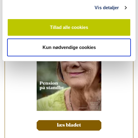
g
info
Vis detaljer
Nr. 10 | 2025
Tillad alle cookies
Kun nødvendige cookies
læs bladet