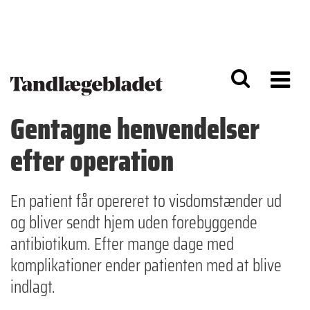
G
S
å
k
til
i
h
p
o
t
v
o
e
n
d
a
Gentagne henvendelser
i
v
n
i
efter operation
d
g
h
a
o
ti
l
o
En patient får opereret to visdomstænder ud
d
n
og bliver sendt hjem uden forebyggende
antibiotikum. Efter mange dage med
komplikationer ender patienten med at blive
indlagt.