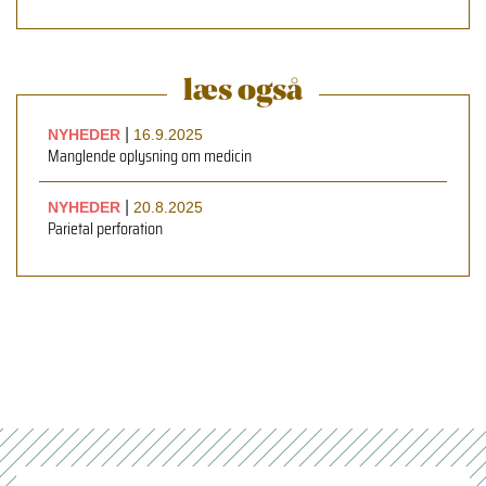
læs også
|
NYHEDER
16.9.2025
Manglende oplysning om medicin
|
NYHEDER
20.8.2025
Parietal perforation