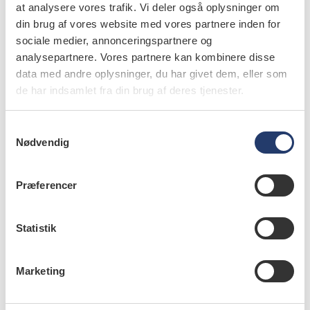
at analysere vores trafik. Vi deler også oplysninger om
Siden 2010 har det været lovpligtigt for tandlæger
din brug af vores website med vores partnere inden for
sociale medier, annonceringspartnere og
at rapportere utilsigtede hændelser (UTH) til
analysepartnere. Vores partnere kan kombinere disse
Styrelsen for Patientsikkerhed. I alle fem regioner
data med andre oplysninger, du har givet dem, eller som
er der ansat risikomanagere, der arbejder med at
de har indsamlet fra din brug af deres tjenester.
øge patientsikkerheden på tandlægeområdet bl.a.
ved at drage læring af utilsigtede hændelser og
S
videreformidle denne læring til gavn for andre
Nødvendig
a
tandlæger. I samarbejde med regionernes
m
t
risikomanagere deler vi på denne plads
Præferencer
y
patienttilfælde, som er omskrevet, men baseret på
k
lignende indrapporteringer. Du kan rapportere en
k
Statistik
UTH på dpsd.dk.
e
v
Marketing
a
l