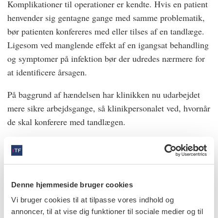
Komplikationer til operationer er kendte. Hvis en patient
henvender sig gentagne gange med samme problematik,
bør patienten konfereres med eller tilses af en tandlæge.
Ligesom ved manglende effekt af en igangsat behandling
og symptomer på infektion bør der udredes nærmere for
at identificere årsagen.
På baggrund af hændelsen har klinikken nu udarbejdet
mere sikre arbejdsgange, så klinikpersonalet ved, hvornår
de skal konferere med tandlægen.
De har bl.a. udviklet en spørgeguide til
telefonkonsultationer, der skal hjælpe med at identificere
mulige komplikationer og behov for opfølgende kontrol
postoperativt
Denne hjemmeside bruger cookies
Vi bruger cookies til at tilpasse vores indhold og
annoncer, til at vise dig funktioner til sociale medier og til
Lær af fejlen