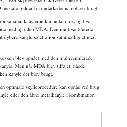
), hvor skyllevæsken aktiveres med en
120 mesiale rødder fra underkæbens molarer brugt.
i rodkanalen kanylerne kunne komme, og hvor
både med og uden MDA. Den multiventilerede
nt dybere kanylepenetration sammenlignet med
evæsken blev opnået med den multiventilerede
anyle. Men når MDA blev tilføjet, nåede
ken kanyle der blev brugt.
den optimale skylleprocedure kan opnås ved brug
nyle eller den åbne metalkanyle i kombination