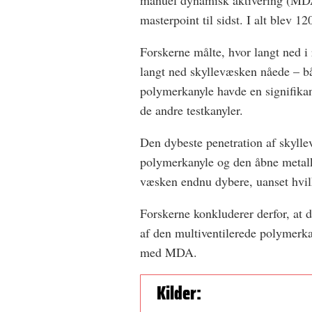
manuel dynamisk aktivering (MDA
masterpoint til sidst. I alt blev 
Forskerne målte, hvor langt ned 
langt ned skyllevæsken nåede – 
polymerkanyle havde en signifika
de andre testkanyler.
Den dybeste penetration af skyll
polymerkanyle og den åbne metalk
væsken endnu dybere, uanset hvil
Forskerne konkluderer derfor, at 
af den multiventilerede polymerka
med MDA.
Kilder: