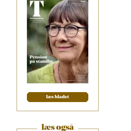
læs bladet
læs også