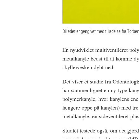
Billedet er gengivet med tilladelse fra Torb
En nyudviklet multiventileret po
metalkanyle bedst til at komme dyb
skyllevæsken dybt ned.
Det viser et studie fra Odontolog
har sammenlignet en ny type kanyle
polymerkanyle, hvor kanylens ene
længere oppe på kanylen) med tre
metalkanyle, en sideventileret pl
Studiet testede også, om det gjor