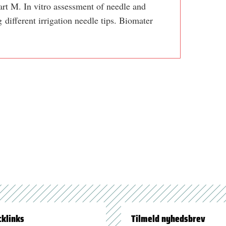
rt M. In vitro assessment of needle and
 different irrigation needle tips. Biomater
cklinks
Tilmeld nyhedsbrev