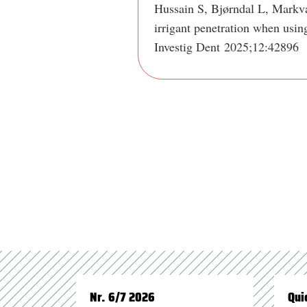
Hussain S, Bjørndal L, Markva
irrigant penetration when using
Investig Dent 2025;12:42896
Nr. 6/7 2026
Qui