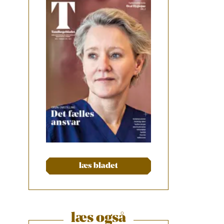
læs bladet
læs også