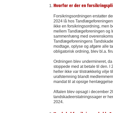
Hvorfor er der en forsikringspl
Forsikringsordningen erstatter den
2024 lå hos Tandlægeforeningen
ikke en forsikringsordning, men 
mellem Tandlægeforeningen og In
sammenhæng med overenskomsten
Tandlægeforeningens Tandskadee
modtage, oplyse og afgøre alle t
obligatorisk ordning, blev bl.a. 
Ordningen blev undermineret, da 
stoppede med at betale til den. I
heller ikke var tilstrækkelig vilje
urafstemning blandt medlemmern
mandat til at opsige henlæggelse
Aftalen blev opsagt i december 20
tandskadeerstatningssager er her-e
2024.