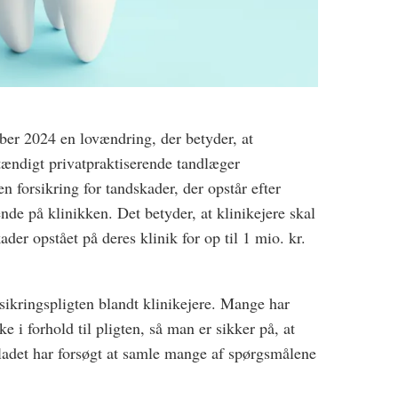
ber 2024 en lovændring, der betyder, at
tændigt privatpraktiserende tandlæger
e en forsikring for tandskader, der opstår efter
de på klinikken. Det betyder, at klinikejere skal
der opstået på deres klinik for op til 1 mio. kr.
ikringspligten blandt klinikejere. Mange har
ke i forhold til pligten, så man er sikker på, at
adet har forsøgt at samle mange af spørgsmålene