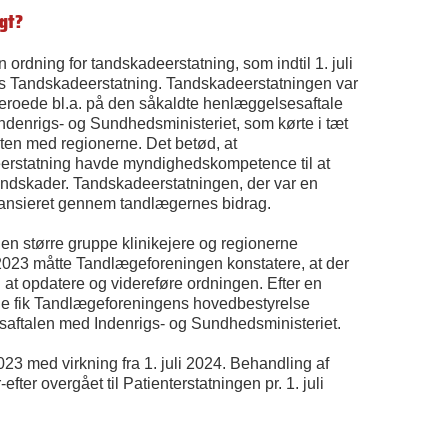
igt?
 ordning for tandskadeerstatning, som indtil 1. juli
s Tandskadeerstatning. Tandskadeerstatningen var
beroede bl.a. på den såkaldte henlæggelsesaftale
denrigs- og Sundhedsministeriet, som kørte i tæt
 med regionerne. Det betød, at
rstatning havde myndighedskompetence til at
andskader. Tandskadeerstatningen, der var en
finansieret gennem tandlægernes bidrag.
en større gruppe klinikejere og regionerne
 2023 måtte Tandlægeforeningen konstatere, at der
 til at opdatere og videreføre ordningen. Efter en
e fik Tandlægeforeningens hovedbestyrelse
saftalen med Indenrigs- og Sundhedsministeriet.
23 med virkning fra 1. juli 2024. Behandling af
fter overgået til Patienterstatningen pr. 1. juli