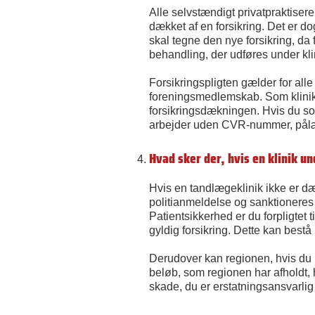
Alle selvstændigt privatpraktisere
dækket af en forsikring. Det er d
skal tegne den nye forsikring, da
behandling, der udføres under k
Forsikringspligten gælder for all
foreningsmedlemskab. Som klinikej
forsikringsdækningen. Hvis du s
arbejder uden CVR-nummer, pålæg
Hvad sker der, hvis en klinik u
Hvis en tandlægeklinik ikke er d
politianmeldelse og sanktioneres 
Patientsikkerhed er du forpligtet t
gyldig forsikring. Dette kan bestå
Derudover kan regionen, hvis du i
beløb, som regionen har afholdt, h
skade, du er erstatningsansvarlig 