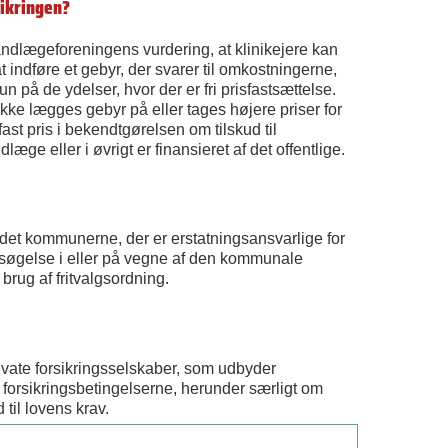
sikringen?
andlægeforeningens vurdering, at klinikejere kan
at indføre et gebyr, der svarer til omkostningerne,
n på de ydelser, hvor der er fri prisfastsættelse.
ikke lægges gebyr på eller tages højere priser for
ast pris i bekendtgørelsen om tilskud til
æge eller i øvrigt er finansieret af det offentlige.
 det kommunerne, der er erstatningsansvarlige for
rsøgelse i eller på vegne af den kommunale
brug af fritvalgsordning.
ivate forsikringsselskaber, som udbyder
orsikringsbetingelserne, herunder særligt om
 til lovens krav.