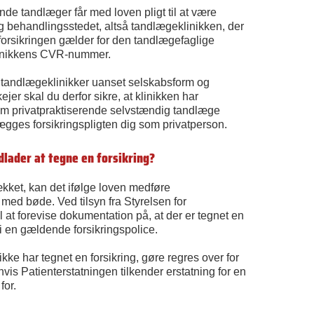
nde tandlæger får med loven pligt til at være
og behandlingsstedet, altså tandlægeklinikken, der
 forsikringen gælder for den tandlægefaglige
linikkens CVR-nummer.
e tandlægeklinikker uanset selskabsform og
er skal du derfor sikre, at klinikken har
om privatpraktiserende selvstændig tandlæge
ges forsikringspligten dig som privatperson.
ndlader at tegne en forsikring?
ækket, kan det ifølge loven medføre
med bøde. Ved tilsyn fra Styrelsen for
il at forevise dokumentation på, at der er tegnet en
 i en gældende forsikringspolice.
kke har tegnet en forsikring, gøre regres over for
vis Patienterstatningen tilkender erstatning for en
for.