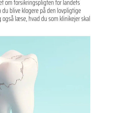
t om forsikringspligten for landets
n du blive klogere på den lovpligtige
g også læse, hvad du som klinikejer skal
.