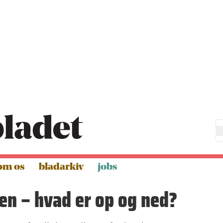
om os
bladarkiv
jobs
ten – hvad er op og ned?