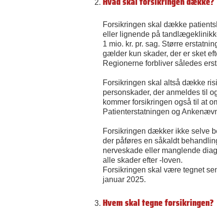
Hvad skal forsikringen dække?
Forsikringen skal dække patient
eller lignende på tandlægeklinikke
1 mio. kr. pr. sag. Større erstatn
gælder kun skader, der er sket ef
Regionerne forbliver således erst
Forsikringen skal altså dække risi
personskader, der anmeldes til og
kommer forsikringen også til at 
Patienterstatningen og Ankenævne
Forsikringen dækker ikke selve
der påføres en såkaldt behandli
nerveskade eller manglende diag
alle skader efter -loven.
Forsikringen skal være tegnet sene
januar 2025.
Hvem skal tegne forsikringen?