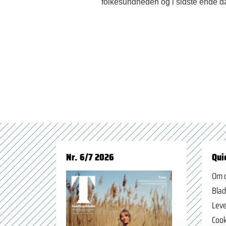
folkesundheden og i sidste ende d
Nr. 6/7 2026
Qui
Om 
Blad
Leve
Cook