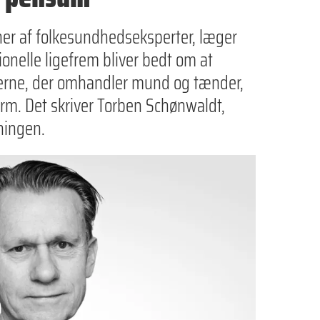
r af folkesundhedseksperter, læger
nelle ligefrem bliver bedt om at
derne, der omhandler mund og tænder,
larm. Det skriver Torben Schønwaldt,
ningen.