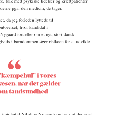
e, folk med psykiske lidelser og kræftpatienter
erne pga. den medicin, de tager.
et, da jeg forleden lyttede til
toverset, hvor kandidat i
ygaard fortæller om et nyt, stort dansk
ngivitis i barndommen øger risikoen for at udvikle
 ”kæmpehul” i vores
sen, når det gælder
 om tandsundhed
 imidlertid Nikoline Nygaards ord om, at der er et