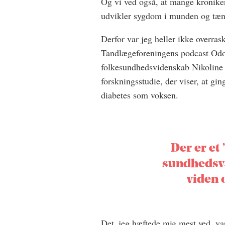
Og vi ved også, at mange kroniker
udvikler sygdom i munden og tænd
Derfor var jeg heller ikke overrask
Tandlægeforeningens podcast Odon
folkesundhedsvidenskab Nikoline N
forskningsstudie, der viser, at gi
diabetes som voksen.
Der er et
sundhedsvæ
viden
Det, jeg hæftede mig mest ved, var