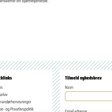
anskerne en bjørnetjeneste.
cklinks
Tilmeld nyhedsbrev
os
Navn
arkiv
randørhenvisninger
ie- og Privatlivspolitik
Email adresse