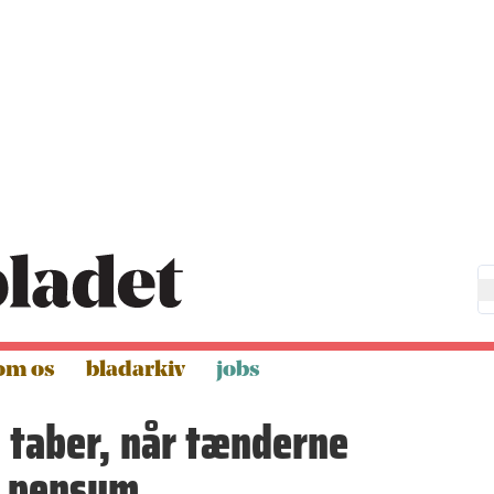
om os
bladarkiv
jobs
 taber, når tænderne
af pensum