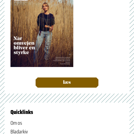
læs
Quicklinks
Om os
Bladarkiv