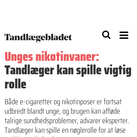
G
S
å
k
til
i
h
p
o
t
v
o
e
n
d
a
Unges nikotinvaner:
i
v
n
i
Tandlæger kan spille vigtig
d
g
h
a
o
ti
rolle
l
o
d
n
Både e-cigaretter og nikotinposer er fortsat
udbredt blandt unge, og brugen kan afføde
talrige sundhedsproblemer, advarer eksperter.
Tandlæger kan spille en nøglerolle for at løse