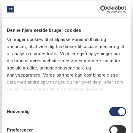
Det her kan knække koden, så de unge ikke bliver
livslangt afhængige. Men jeg synes, grænsen skal endnu
længere ned, siger Charlotta Pisinger og uddyber:
– Vi ved, at det tredobler risikoen for at begynde at ryge,
Denne hjemmeside bruger cookies
når først hjernen har vænnet sig til nikotin. Det er win-
Vi bruger cookies til at tilpasse vores indhold og
win for tobaksindustrien, der pusher det til de unge
annoncer, til at vise dig funktioner til sociale medier og til
mennesker.
at analysere vores trafik. Vi deler også oplysninger om
din brug af vores website med vores partnere inden for
sociale medier, annonceringspartnere og
Hun mener, at regulering af tobaksindustriens
analysepartnere. Vores partnere kan kombinere disse
muligheder for at lave skjult marketing, fx på ­sociale
data med andre oplysninger, du har givet dem, eller som
medier, er det vigtigste greb. Og at der også er behov for
de har indsamlet fra din brug af deres tjenester.
mere oplysning til unge, forældre og lærere.
S
Det er Lotus Sofie Bast enig i. Hun mener, at der både er
Nødvendig
a
behov for strukturelle rammer og normændringer.
m
t
Præferencer