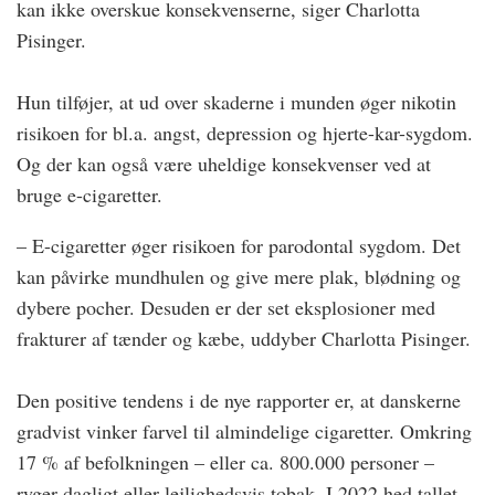
kan ikke overskue konsekvenserne, siger Charlotta
Pisinger.
Hun tilføjer, at ud over skaderne i munden øger nikotin
risikoen for bl.a. angst, depression og hjerte-kar-sygdom.
Og der kan også være uheldige konsekvenser ved at
bruge e-cigaretter.
– E-cigaretter øger risikoen for parodontal sygdom. Det
kan påvirke mundhulen og give mere plak, blødning og
dybere pocher. Desuden er der set eksplosioner med
frakturer af tænder og kæbe, uddyber Charlotta Pisinger.
Den positive tendens i de nye rapporter er, at ­danskerne
gradvist vinker farvel til almindelige ­cigaretter. Omkring
17 % af befolkningen – eller ca. 800.000 personer –
ryger dagligt eller lejlighedsvis tobak. I 2022 hed tallet