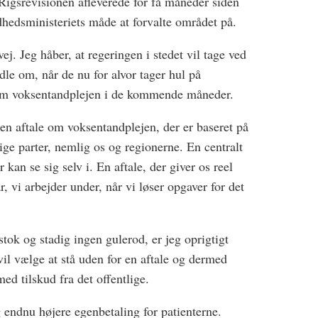
 Rigsrevisionen afleverede for få måneder siden
hedsministeriets måde at forvalte området på.
ej. Jeg håber, at regeringen i stedet vil tage ved
adle om, når de nu for alvor tager hul på
 om voksentandplejen i de kommende måneder.
 en aftale om voksentandplejen, der er baseret på
e parter, nemlig os og regionerne. En centralt
 kan se sig selv i. En aftale, der giver os reel
, vi arbejder under, når vi løser opgaver for det
stok og stadig ingen gulerod, er jeg oprigtigt
vil vælge at stå uden for en aftale og dermed
d tilskud fra det o­ffentlige.
og endnu højere egenbetaling for patienterne.