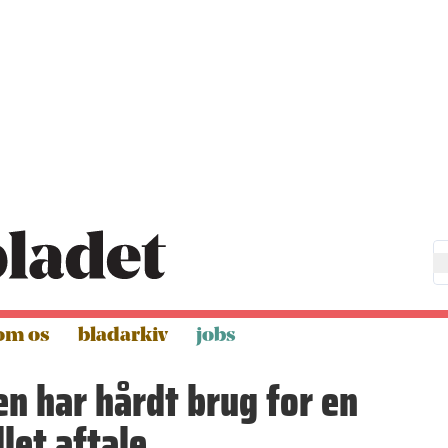
om os
bladarkiv
jobs
n har hårdt brug for en
let aftale