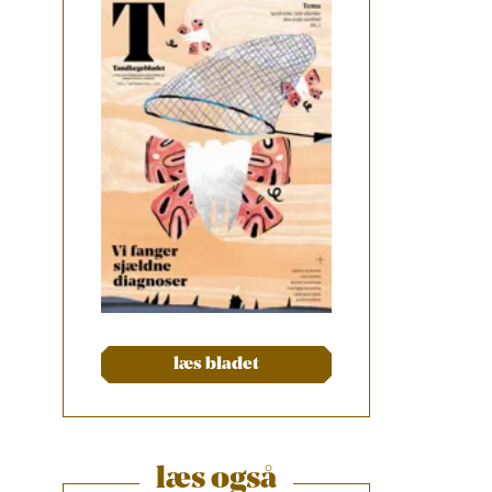
læs bladet
læs også