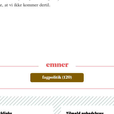
re, at vi ikke kommer dertil.
emner
fagpolitik (120)
cklinks
Tilmeld nyhedsbrev