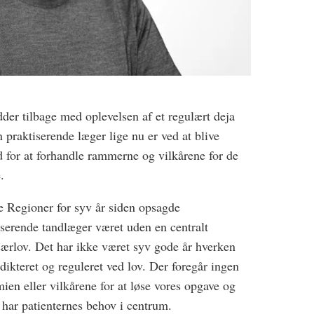
dder tilbage med oplevelsen af et regulært deja
 praktiserende læger lige nu er ved at blive
d for at forhandle rammerne og vilkårene for de
.
ke Regioner for syv år siden opsagde
serende tandlæger været uden en centralt
 særlov. Det har ikke været syv gode år hverken
r dikteret og reguleret ved lov. Der foregår ingen
en eller vilkårene for at løse vores opgave og
 har patienternes behov i centrum.