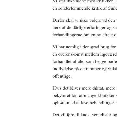
Vi står ikke alene med kritikken.
en sønderlemmende kritik af Sund
Derfor skal vi ikke videre ad den v
lære af de dårlige erfaringer og s
forhandlingerne om en ny aftale
Vi har nemlig i den grad brug for
en overenskomst mellem ligeværdig
forhandlet aftale, som begge parter
indflydelse på de rammer og vilkår
o­ffentlige.
Hvis det bliver mere diktat, mere 
bekymret for, at mange klinikker 
ophøre med at lave behandlinger me
Det vil føre til kaos, ventelister 