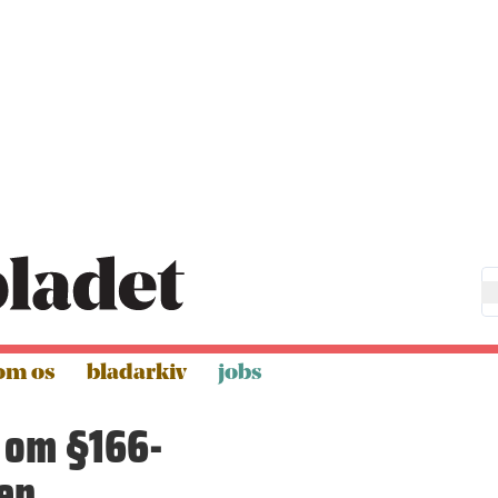
om os
bladarkiv
jobs
e om §166-
en