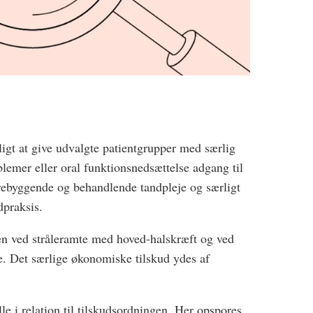
igt at give udvalgte patientgrupper med særlig
oblemer eller oral funktionsnedsættelse adgang til
forebyggende og behandlende tandpleje og særligt
ndpraksis.
en ved stråleramte med hoved-halskræft og ved
 Det særlige økonomiske tilskud ydes af
le i relation til tilskudsordningen. Her opspores