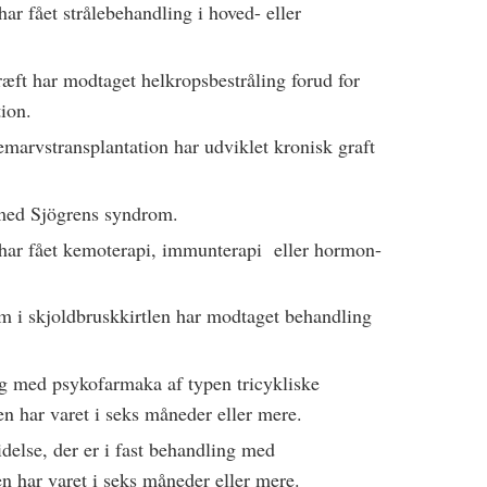
har fået strålebehandling i hoved- eller
ræft har modtaget helkropsbestråling forud for
ion.
emarvstransplantation har udviklet kronisk graft
t med Sjögrens syndrom.
t har fået kemoterapi, immunterapi eller hormon-
om i skjoldbruskkirtlen har modtaget behandling
ing med psykofarmaka af typen tricykliske
n har varet i seks måneder eller mere.
delse, der er i fast behandling med
 har varet i seks måneder eller mere.