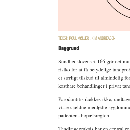
TEKST: POUL MØLLER , KIM ANDREASEN
Baggrund
Sundhedslovens § 166 gør det mul
risiko for at få betydelige tandpr
et særligt tilskud til almindelig 
kostbare behandlinger i privat ta
Parodontitis dækkes ikke, undtag
visse sjældne medfødte sygdomme.
patientens bopælsregion.
Tandlægepraksis har en central rol