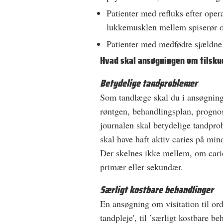
Patienter med refluks efter opera
lukkemusklen mellem spiserør 
Patienter med medfødte sjældn
Hvad skal ansøgningen om tilsku
Betydelige tandproblemer
Som tandlæge skal du i ansøgning
røntgen, behandlingsplan, prognos
journalen skal betydelige tandprob
skal have haft aktiv caries på mind
Der skelnes ikke mellem, om carie
primær eller sekundær.
Særligt kostbare behandlinger
En ansøgning om visitation til or
tandpleje', til ’særligt kostbare b