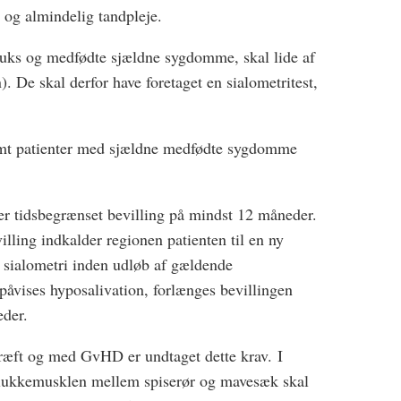
e og almindelig tandpleje.
fluks og medfødte sjældne sygdomme, skal lide af
. De skal derfor have foretaget en sialometritest,
samt patienter med sjældne medfødte sygdomme
er tidsbegrænset bevilling på mindst 12 måneder.
lling indkalder regionen patienten til en ny
 sialometri inden udløb af gældende
 påvises hyposalivation, forlænges bevillingen
der.
kræft og med GvHD er undtaget dette krav. I
af lukkemusklen mellem spiserør og mavesæk skal