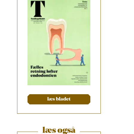
læs bladet
læs også