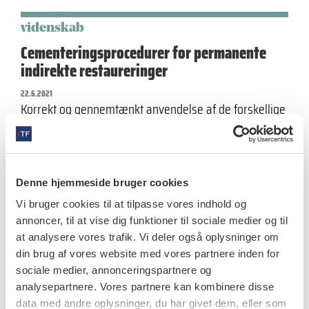
videnskab
Cementeringsprocedurer for permanente
indirekte restaureringer
22.6.2021
Korrekt og gennemtænkt anvendelse af de forskellige
cementer har sammen med indikationer og
procedurer betydning for den indirekte restaurerings
kliniske…
Denne hjemmeside bruger cookies
Vi bruger cookies til at tilpasse vores indhold og
annoncer, til at vise dig funktioner til sociale medier og til
at analysere vores trafik. Vi deler også oplysninger om
videnskab
din brug af vores website med vores partnere inden for
Diagnostik af parodontale og dentale
sociale medier, annonceringspartnere og
parametre ved hjælp af horisontale og
analysepartnere. Vores partnere kan kombinere disse
vertikale bitewingoptagelser
data med andre oplysninger, du har givet dem, eller som