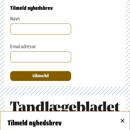
Tilmeld nyhedsbrev
Navn
Email adresse
×
Tilmeld nyhedsbrev
Tandlægeforeningen