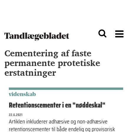
G
S
å
k
til
i
h
p
o
t
v
o
e
n
d
a
Cementering af faste
i
v
n
i
permanente protetiske
d
g
erstatninger
h
a
o
ti
l
o
d
n
videnskab
Retentionscementer i en "nøddeskal"
22.6.2021
Artiklen inkluderer adhæsive og non-adhæsive
retentionscementer til både endelig og provisorisk