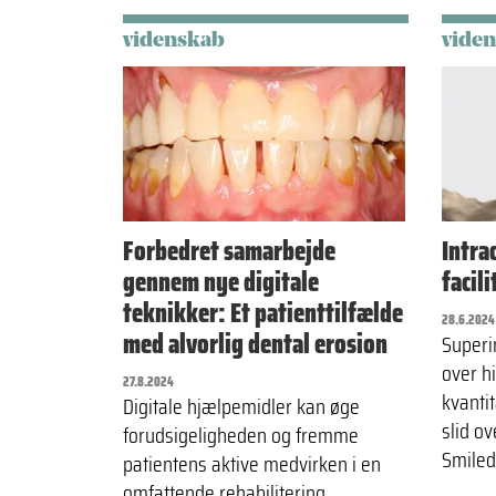
videnskab
vide
Forbedret samarbejde
Intra
gennem nye digitale
facili
teknikker: Et patienttilfælde
28.6.2024
med alvorlig dental erosion
Superi
over h
27.8.2024
kvanti
Digitale hjælpemidler kan øge
slid ov
forudsigeligheden og fremme
Smile
patientens aktive medvirken i en
omfattende rehabilitering.