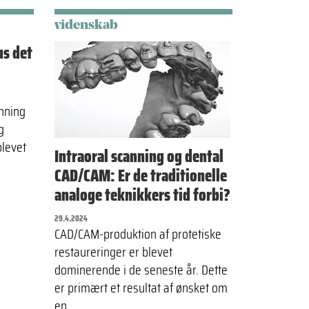
videnskab
us det
anning
g
blevet
Intraoral scanning og dental
CAD/CAM: Er de traditionelle
analoge teknikkers tid forbi?
29.4.2024
CAD/CAM-produktion af protetiske
restaureringer er blevet
dominerende i de seneste år. Dette
er primært et resultat af ønsket om
en…