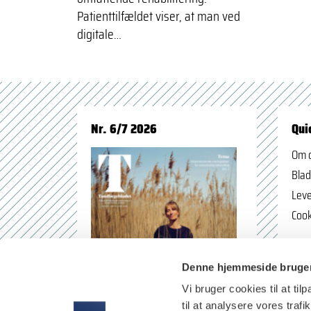
Patienttilfældet viser, at man ved
digitale…
Nr. 6/7 2026
Qui
Om 
Blad
Leve
Cook
Denne hjemmeside bruger
Vi bruger cookies til at til
til at analysere vores tra