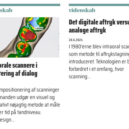
nskab
videnskab
Det digitale aftryk vers
analoge aftryk
28.6.2024
I 1980’erne blev intraoral sc
som metode til aftrykstagnin
introduceret. Teknologien er 
orale scannere i
forbedret i et omfang, hvor
tering af dialog
scanning…
mpositionering af scanninger
inanden udgør en visuel og
tativt nøjagtig metode at måle
er tid på tandniveau.
design…