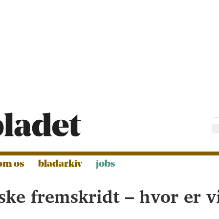
om os
bladarkiv
jobs
ske fremskridt – hvor er v