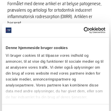
Formålet med denne artikel er at belyse patogenese,
prævalens og ætiologi for ortodontisk induceret
inflammatorisk rodresorption (OIIRR). Artiklen er
baseret…
Denne hjemmeside bruger cookies
videnskab
Vi bruger cookies til at tilpasse vores indhold og
Resorption i det primære tandsæt: Hvornår
annoncer, til at vise dig funktioner til sociale medier og til
er resorptionsforløbet normalt, og hvornår
at analysere vores trafik. Vi deler også oplysninger om
er det patologisk?
din brug af vores website med vores partnere inden for
sociale medier, annonceringspartnere og
30.5.2018
I artiklen diskuteres årsager til resorption og den
analysepartnere. Vores partnere kan kombinere disse
langsigtede betydning af patologisk resorption både
data med andre oplysninger, du har givet dem, eller som
de har indsamlet fra din brug af deres tjenester.
for det primære tandsæt og for…
S