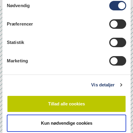
Nødvendig
a
m
t
Nr. 6/7 2026
Præferencer
y
k
k
Statistik
e
v
Marketing
a
l
g
Vis detaljer
Tillad alle cookies
Kun nødvendige cookies