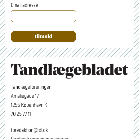
Email adresse
×
Tilmeld nyhedsbrev
Tandlægeforeningen
Amaliegade 17
Navn
1256 København K
70 25 77 11
Email adresse
tbredaktion@tdl.dk
facebook.com/odontologerne