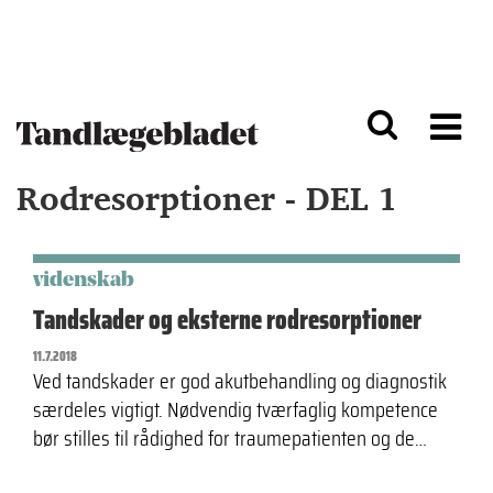
G
S
å
k
til
i
h
p
o
t
v
o
e
n
d
a
Rodresorptioner - DEL 1
i
v
n
i
d
g
h
a
o
ti
videnskab
l
o
Tandskader og eksterne rodresorptioner
d
n
11.7.2018
Ved tandskader er god akutbehandling og diagnostik
særdeles vigtigt. Nødvendig tværfaglig kompetence
bør stilles til rådighed for traumepatienten og de…