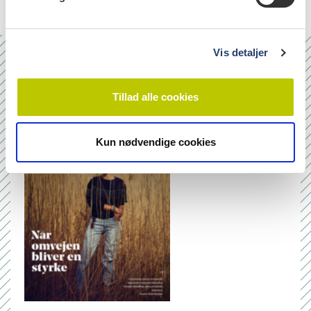
a
l
g
Vis detaljer
Nr. 6/7 2026
Tillad alle cookies
Kun nødvendige cookies