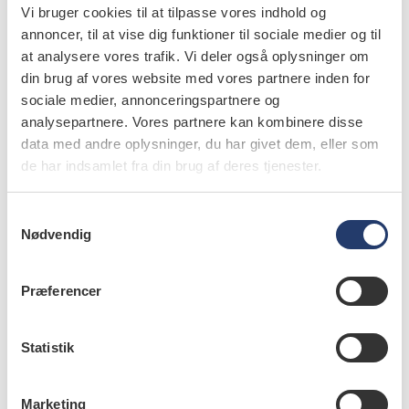
Vi bruger cookies til at tilpasse vores indhold og
annoncer, til at vise dig funktioner til sociale medier og til
læs bladet
at analysere vores trafik. Vi deler også oplysninger om
din brug af vores website med vores partnere inden for
sociale medier, annonceringspartnere og
analysepartnere. Vores partnere kan kombinere disse
data med andre oplysninger, du har givet dem, eller som
forfattere
de har indsamlet fra din brug af deres tjenester.
Ib Sewerin
,
docent, dr.odont., Odontologisk Institut, Det
Sundhedsvidenskabelige Fakultet, Københavns Universitet
S
Nødvendig
a
m
t
Præferencer
y
emner
k
k
Statistik
oral examination, oral diagnosis, and
e
clinical protocol (39)
v
Marketing