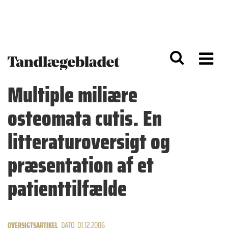
G
S
å
k
til
i
h
p
o
t
v
o
e
n
d
a
Multiple miliære
i
v
n
i
osteomata cutis. En
d
g
h
a
o
ti
litteraturoversigt og
l
o
d
n
præsentation af et
patienttilfælde
OVERSIGTSARTIKEL
DATO: 01.12.2006