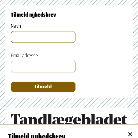
Tilmeld nyhedsbrev
Navn
Email adresse
×
Tilmeld nyhedsbrev
Tandlægeforeningen