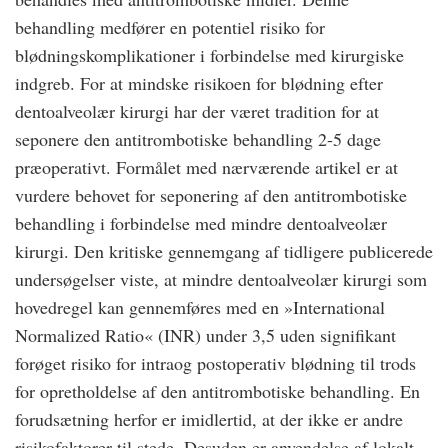
behandling medfører en potentiel risiko for
blødningskomplikationer i forbindelse med kirurgiske
indgreb. For at mindske risikoen for blødning efter
dentoalveolær kirurgi har der været tradition for at
seponere den antitrombotiske behandling 2-5 dage
præoperativt. Formålet med nærværende artikel er at
vurdere behovet for seponering af den antitrombotiske
behandling i forbindelse med mindre dentoalveolær
kirurgi. Den kritiske gennemgang af tidligere publicerede
undersøgelser viste, at mindre dentoalveolær kirurgi som
hovedregel kan gennemføres med en »International
Normalized Ratio« (INR) under 3,5 uden signifikant
forøget risiko for intraog postoperativ blødning til trods
for opretholdelse af den antitrombotiske behandling. En
forudsætning herfor er imidlertid, at der ikke er andre
risikofaktorer til stede. Desuden er anvendelse af lokalt