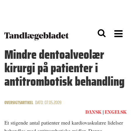
G
S
å
k
til
i
h
p
o
t
v
o
e
n
d
a
Mindre dentoalveolær
i
v
n
i
kirurgi på patienter i
d
g
h
a
o
ti
antitrombotisk behandling
l
o
d
n
OVERSIGTSARTIKEL
DATO: 07.05.2009
DANSK
ENGELSK
Et stigende antal patienter med kardiovaskulære lidelser
behandles med antitrombotiske midler. Denne