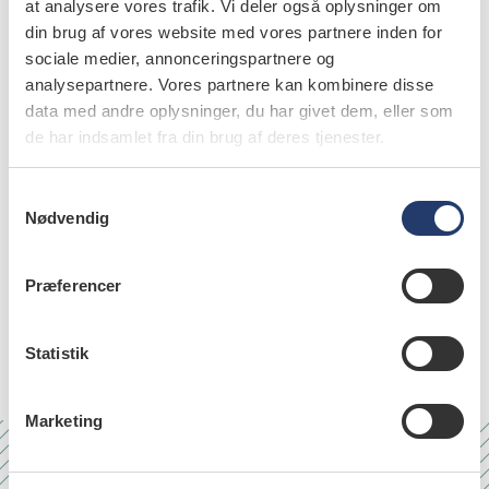
Aalborg Universitetshospital
at analysere vores trafik. Vi deler også oplysninger om
din brug af vores website med vores partnere inden for
Birgitte Melgaard Poulsen
,
overlæge, Patologisk Institut,
sociale medier, annonceringspartnere og
Aalborg Sygehus, Aarhus Universitetshospital
analysepartnere. Vores partnere kan kombinere disse
data med andre oplysninger, du har givet dem, eller som
de har indsamlet fra din brug af deres tjenester.
S
emner
Nødvendig
a
m
neoplasms in oral cavity, head and neck
t
(23)
Præferencer
y
k
saliva and saliva glands (23)
k
Statistik
e
v
Marketing
a
l
g