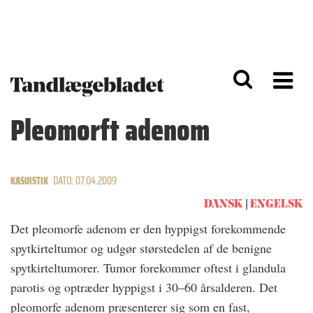
G
S
å
k
til
i
h
p
o
t
v
o
e
n
d
a
Pleomorft adenom
i
v
n
i
d
g
h
a
o
ti
KASUISTIK
DATO: 07.04.2009
l
o
d
n
DANSK
ENGELSK
Det pleomorfe adenom er den hyppigst forekommende
spytkirteltumor og udgør størstedelen af de benigne
spytkirteltumorer. Tumor forekommer oftest i glandula
parotis og optræder hyppigst i 30–60 årsalderen. Det
pleomorfe adenom præsenterer sig som en fast,