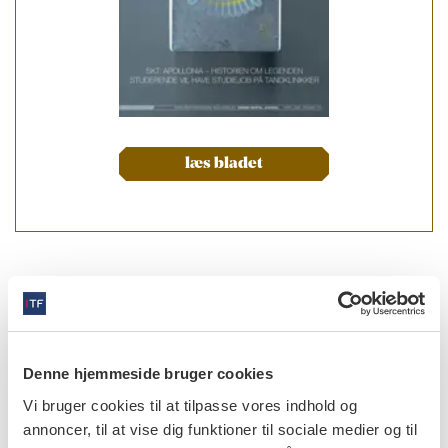
læs bladet
forfattere
Peter Torkov
,
specialtandlæge, Afdeling for Tand-, Mund-
og Kæbekirurgi, Odense Universitetshospital
Denne hjemmeside bruger cookies
Thomas Jensen
,
forsknings- og uddannelsesansvarlig
Vi bruger cookies til at tilpasse vores indhold og
overtandlæge, postgraduat klinisk lektor, specialtandlæge i
tand-, mund- og kæbekirurgi, ph.d., Kæbekirurgisk Afdeling,
annoncer, til at vise dig funktioner til sociale medier og til