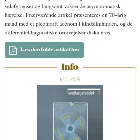
velafgrænset og langsomt voksende asymptomatisk
hævelse. I nærværende artikel præsenteres en 70–årig
mand med et pleomorft adenom i kindslimhinden, og de
differentieldiagnostiske overvejelser diskuteres.
Læs den fulde artikel her
info
Nr. 5 | 2009