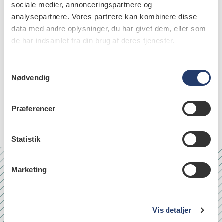
sociale medier, annonceringspartnere og
analysepartnere. Vores partnere kan kombinere disse
data med andre oplysninger, du har givet dem, eller som
de har indsamlet fra din brug af deres tjenester.
emner
S
Nødvendig
a
education (29)
m
t
Præferencer
orthodontics (51)
y
k
k
Statistik
e
v
Marketing
a
Nr. 6/7 2026
l
g
Vis detaljer