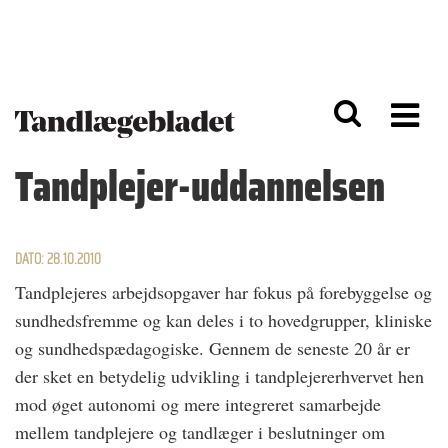
G
S
å
k
til
i
h
p
o
t
v
o
e
n
d
a
Tandplejer-uddannelsen
i
v
n
i
d
g
h
a
o
ti
DATO: 28.10.2010
l
o
Tandplejeres arbejdsopgaver har fokus på forebyggelse og
d
n
sundhedsfremme og kan deles i to hovedgrupper, kliniske
og sundhedspædagogiske. Gennem de seneste 20 år er
der sket en betydelig udvikling i tandplejererhvervet hen
mod øget autonomi og mere integreret samarbejde
mellem tandplejere og tandlæger i beslutninger om