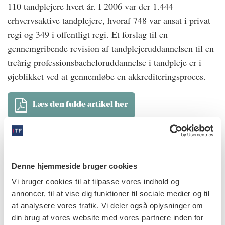
110 tandplejere hvert år. I 2006 var der 1.444
erhvervsaktive tandplejere, hvoraf 748 var ansat i privat
regi og 349 i offentligt regi. Et forslag til en
gennemgribende revision af tandplejeruddannelsen til en
treårig professionsbacheloruddannelse i tandpleje er i
øjeblikket ved at gennemløbe en akkrediteringsproces.
Læs den fulde artikel her
forfattere
Hanne Mohr
,
skolechef, tandlæge, ph.d., Skolen for
Klinikassistenter, Tandplejere og Kliniske Tandteknikere, Det
Denne hjemmeside bruger cookies
Sundhedsvidenskabelige Fakultet, Aarhus Universitet
Vi bruger cookies til at tilpasse vores indhold og
Sten Nørmark
,
skolechef (konst.), tandlæge, ph.d.,
annoncer, til at vise dig funktioner til sociale medier og til
exam.int.pæd., Skolen for Klinikassistenter og Tandplejere,
at analysere vores trafik. Vi deler også oplysninger om
Det Sundhedsvidenskabelige Fakultet, Københavns
din brug af vores website med vores partnere inden for
Universitet