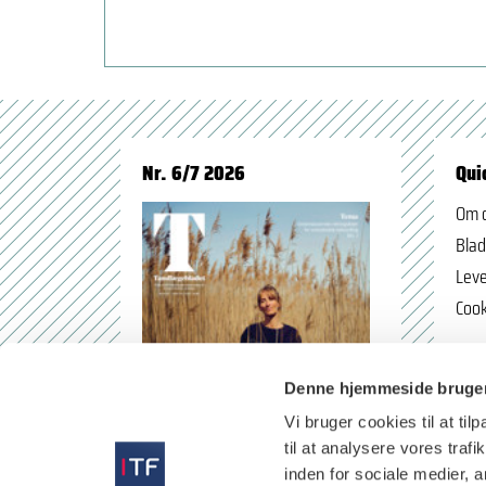
Nr. 6/7 2026
Qui
Om 
Blad
Leve
Cook
Denne hjemmeside bruger
Vi bruger cookies til at til
til at analysere vores tra
inden for sociale medier,