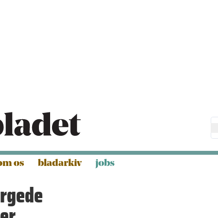
om os
bladarkiv
jobs
rgede
ler