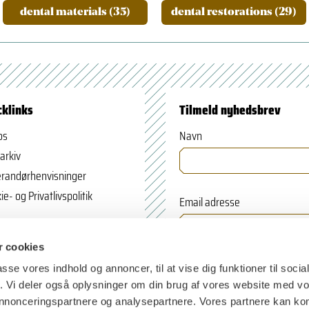
dental materials (35)
dental restorations (29)
cklinks
Tilmeld nyhedsbrev
os
Navn
arkiv
randørhenvisninger
ie- og Privatlivspolitik
Email adresse
 cookies
passe vores indhold og annoncer, til at vise dig funktioner til soci
fik. Vi deler også oplysninger om din brug af vores website med v
 annonceringspartnere og analysepartnere. Vores partnere kan k