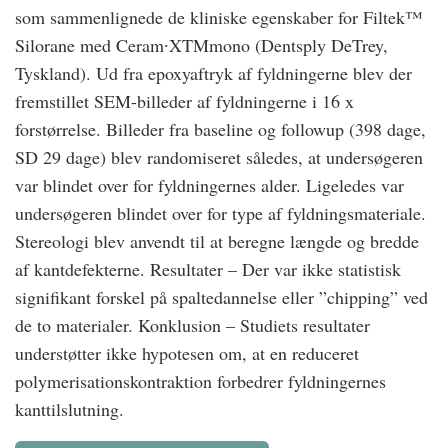
som sammenlignede de kliniske egenskaber for Filtek™
Silorane med Ceram∙XTMmono (Dentsply DeTrey,
Tyskland). Ud fra epoxyaftryk af fyldningerne blev der
fremstillet SEM-billeder af fyldningerne i 16 x
forstørrelse. Billeder fra baseline og followup (398 dage,
SD 29 dage) blev randomiseret således, at undersøgeren
var blindet over for fyldningernes alder. Ligeledes var
undersøgeren blindet over for type af fyldningsmateriale.
Stereologi blev anvendt til at beregne længde og bredde
af kantdefekterne. Resultater – Der var ikke statistisk
signifikant forskel på spaltedannelse eller ”chipping” ved
de to materialer. Konklusion – Studiets resultater
understøtter ikke hypotesen om, at en reduceret
polymerisationskontraktion forbedrer fyldningernes
kanttilslutning.