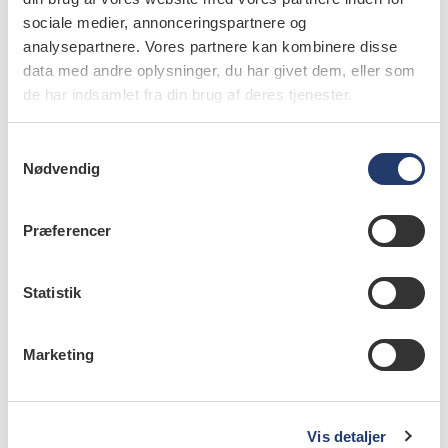
sociale medier, annonceringspartnere og
læs bladet
analysepartnere. Vores partnere kan kombinere disse
data med andre oplysninger, du har givet dem, eller som
de har indsamlet fra din brug af deres tjenester.
forfattere
S
Nødvendig
a
Malene Schmidt
,
videnskabelig assistent, ph.d., Afdeling for
m
Pædodonti, Odontologisk Institut, Det
t
Sundhedsvidenskabelige Fakultet, Aarhus Universitet
Præferencer
y
Preben Hørsted-Bindslev
,
lektor, Odontologisk Institut,
k
Det Sundhedsvidenskabelige Fakultet, Aarhus Universitet,
k
Statistik
Danmark
e
v
Sven Poulsen
,
professor emeritus, dr.odont., ph.d., Institut
Marketing
a
for Odontologi, Sektion for Pædodonti, Health, Aarhus
Universitet
l
g
Jens Randal Nyengaard
,
professor, læge, Stereology &
Vis detaljer
Electron Microscopy Laboratory, Centre for Stochastic