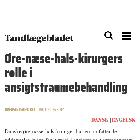
G
S
å
k
til
i
h
p
o
t
v
o
e
n
d
a
Øre-næse-hals-kirurgers
i
v
n
i
rolle i
d
g
h
a
o
ti
ansigtstraumebehandling
l
o
d
n
OVERSIGTSARTIKEL
DATO: 31.05.2012
DANSK
ENGELSK
Danske øre-næse-hals-kirurger har en omfattende
uddannelse inden for kirurgi i ansigtet og varetager store