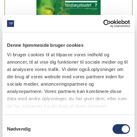
Denne hjemmeside bruger cookies
Vi bruger cookies til at tilpasse vores indhold og
annoncer, til at vise dig funktioner til sociale medier og til
at analysere vores trafik. Vi deler også oplysninger om
din brug af vores website med vores partnere inden for
sociale medier, annonceringspartnere og
analysepartnere. Vores partnere kan kombinere disse
data med andre oplysninger, du har givet dem, eller som
læs bladet
de har indsamlet fra din brug af deres tjenester.
S
Nødvendig
a