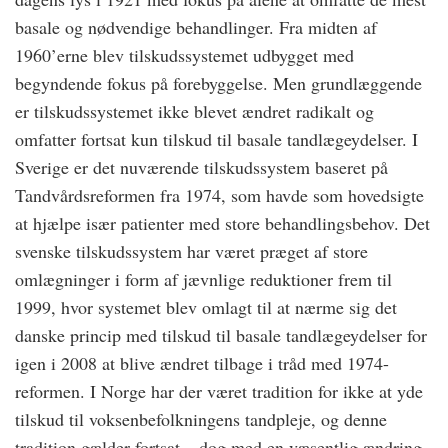
basale og nødvendige behandlinger. Fra midten af
1960’erne blev tilskudssystemet udbygget med
begyndende fokus på forebyggelse. Men grundlæggende
er tilskudssystemet ikke blevet ændret radikalt og
omfatter fortsat kun tilskud til basale tandlægeydelser. I
Sverige er det nuværende tilskudssystem baseret på
Tandvårdsreformen fra 1974, som havde som hovedsigte
at hjælpe især patienter med store behandlingsbehov. Det
svenske tilskudssystem har været præget af store
omlægninger i form af jævnlige reduktioner frem til
1999, hvor systemet blev omlagt til at nærme sig det
danske princip med tilskud til basale tandlægeydelser for
igen i 2008 at blive ændret tilbage i tråd med 1974-
reformen. I Norge har der været tradition for ikke at yde
tilskud til voksenbefolkningens tandpleje, og denne
tradition gælder fortsat – dog med en væsentlig ændring.