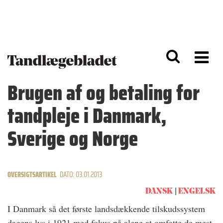
G
S
å
k
til
i
h
p
o
t
v
o
e
n
d
a
Brugen af og betaling for
i
v
n
i
tandpleje i Danmark,
d
g
h
a
o
ti
Sverige og Norge
l
o
d
n
OVERSIGTSARTIKEL
DATO: 03.01.2013
DANSK
ENGELSK
I Danmark så det første landsdækkende tilskudssystem
dagens lys i 1921 med fokus på alene at omfatte de mest