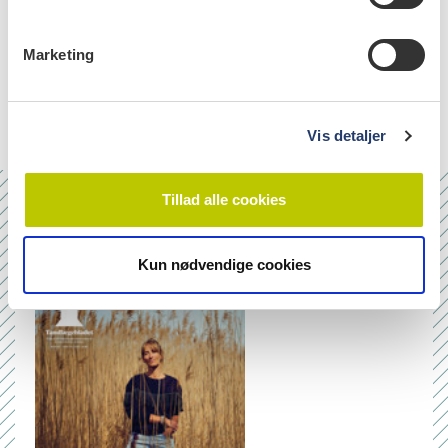
e
v
emner
Marketing
a
l
ethics (20)
g
Vis detaljer
Tillad alle cookies
Nr. 6/7 2026
Kun nødvendige cookies