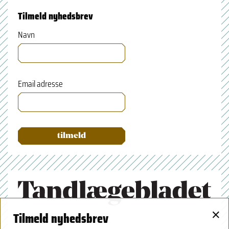
Tilmeld nyhedsbrev
Navn
Email adresse
×
Tilmeld nyhedsbrev
Tandlægeforeningen