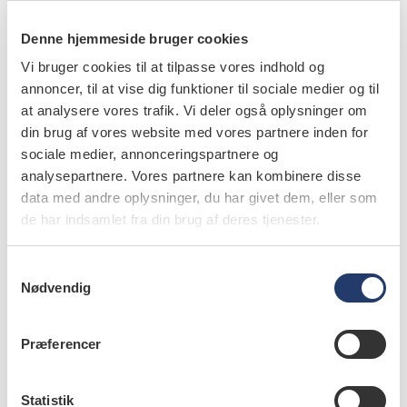
Denne hjemmeside bruger cookies
Vi bruger cookies til at tilpasse vores indhold og
annoncer, til at vise dig funktioner til sociale medier og til
at analysere vores trafik. Vi deler også oplysninger om
din brug af vores website med vores partnere inden for
sociale medier, annonceringspartnere og
analysepartnere. Vores partnere kan kombinere disse
læs bladet
data med andre oplysninger, du har givet dem, eller som
de har indsamlet fra din brug af deres tjenester.
S
Nødvendig
a
forfattere
m
Christian Holt
,
t
Præferencer
y
k
k
Statistik