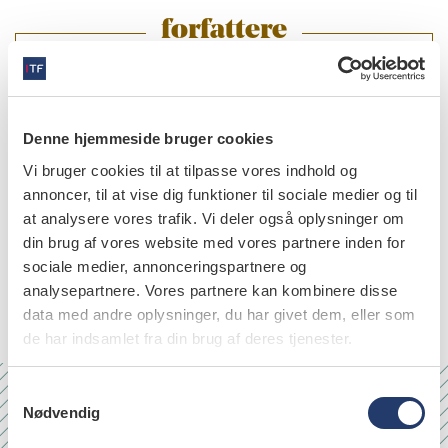
forfattere
Gert Bjørndal-Mølgaard
,
tandlæge, Paradentoseklinikken,
Høng
Denne hjemmeside bruger cookies
Vi bruger cookies til at tilpasse vores indhold og
annoncer, til at vise dig funktioner til sociale medier og til
at analysere vores trafik. Vi deler også oplysninger om
emner
din brug af vores website med vores partnere inden for
oral examination, oral diagnosis, and
sociale medier, annonceringspartnere og
clinical protocol (39)
analysepartnere. Vores partnere kan kombinere disse
data med andre oplysninger, du har givet dem, eller som
de har indsamlet fra din brug af deres tjenester.
S
Nødvendig
a
Nr. 6/7 2026
m