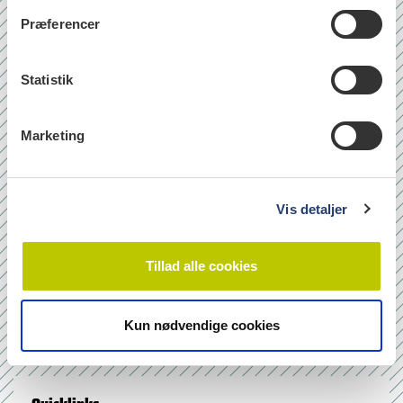
t
Præferencer
y
k
k
Statistik
e
v
Marketing
a
l
g
Vis detaljer
Tillad alle cookies
læs
Kun nødvendige cookies