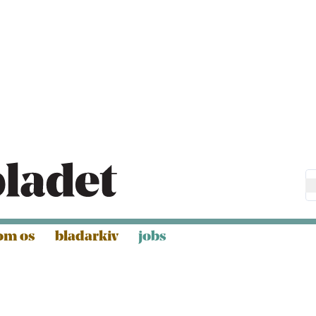
om os
bladarkiv
jobs