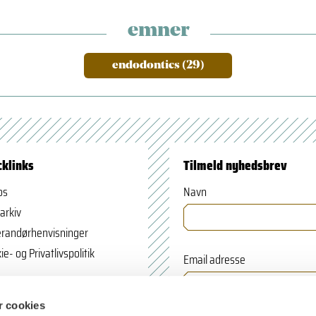
emner
endodontics (29)
cklinks
Tilmeld nyhedsbrev
os
Navn
arkiv
randørhenvisninger
ie- og Privatlivspolitik
Email adresse
 cookies