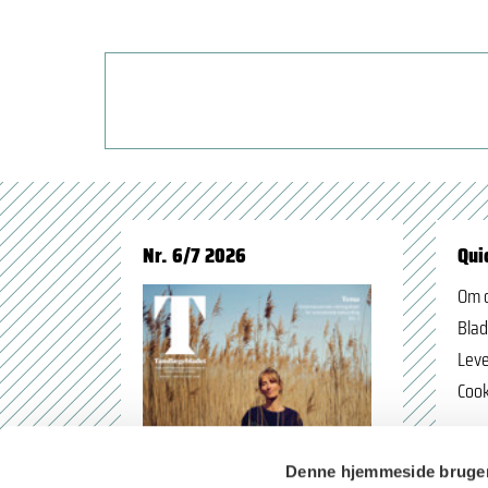
Nr. 6/7 2026
Qui
Om 
Blad
Leve
Cook
Denne hjemmeside bruger