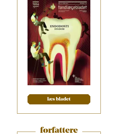
læs bladet
forfattere