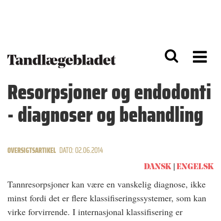
G
S
å
k
til
i
h
p
o
t
v
o
e
n
d
a
Resorpsjoner og endodonti
i
v
n
i
- diagnoser og behandling
d
g
h
a
o
ti
l
o
d
n
OVERSIGTSARTIKEL
DATO: 02.06.2014
DANSK
ENGELSK
Tannresorpsjoner kan være en vanskelig diagnose, ikke
minst fordi det er flere klassifiseringssystemer, som kan
virke forvirrende. I internasjonal klassifisering er