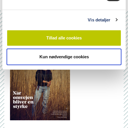
l
g
Vis detaljer
Nr. 6/7 2026
Tillad alle cookies
Kun nødvendige cookies