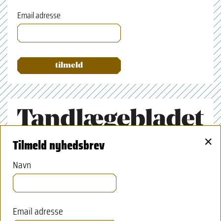
Email adresse
×
Tilmeld nyhedsbrev
Tandlægeforeningen
Amaliegade 17
Navn
1256 København K
70 25 77 11
Email adresse
tbredaktion@tdl.dk