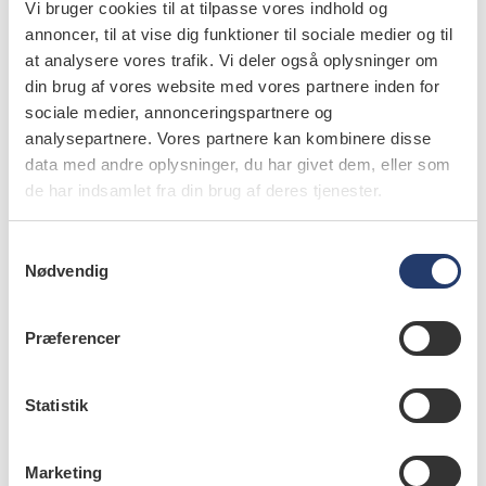
Vi bruger cookies til at tilpasse vores indhold og
annoncer, til at vise dig funktioner til sociale medier og til
Unni Endal
,
universitetslektor, spesialist i endodonti,
at analysere vores trafik. Vi deler også oplysninger om
Avdeling for endodonti, Institutt for klinisk odontologi,
Universitetet i Oslo, Norge
din brug af vores website med vores partnere inden for
sociale medier, annonceringspartnere og
analysepartnere. Vores partnere kan kombinere disse
data med andre oplysninger, du har givet dem, eller som
de har indsamlet fra din brug af deres tjenester.
leverandørregister
Advokat Niels Gade
S
Nødvendig
a
SE LEVERANDØRREGISTERET
m
t
Præferencer
y
k
emner
k
Statistik
e
endodontics (29)
v
Marketing
a