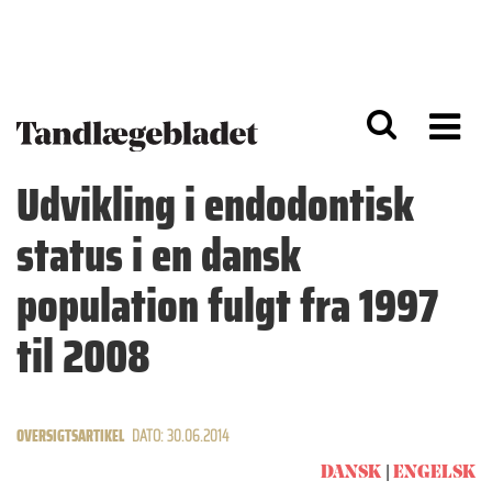
G
S
å
k
til
i
h
p
o
t
v
o
e
n
d
a
Udvikling i endodontisk
i
v
n
i
status i en dansk
d
g
h
a
o
ti
population fulgt fra 1997
l
o
d
n
til 2008
OVERSIGTSARTIKEL
DATO: 30.06.2014
DANSK
ENGELSK