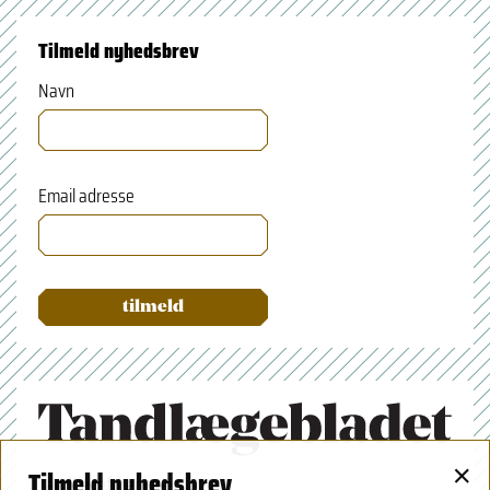
Tilmeld nyhedsbrev
Navn
Email adresse
×
Tilmeld nyhedsbrev
Tandlægeforeningen