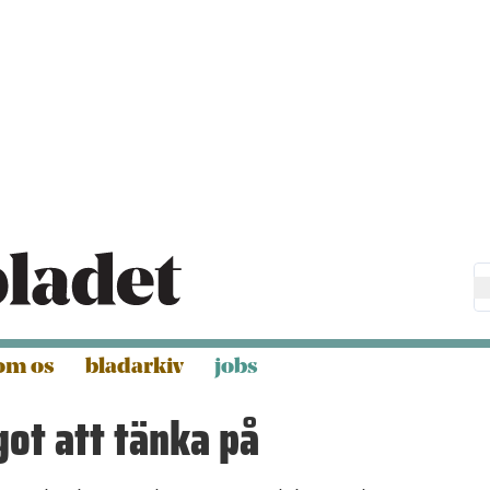
om os
bladarkiv
jobs
got att tänka på