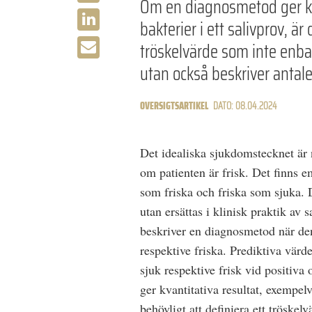
Om en diagnosmetod ger kva
bakterier i ett salivprov, är
tröskelvärde som inte enbar
utan också beskriver antale
OVERSIGTSARTIKEL
DATO: 08.04.2024
Det idealiska sjukdomstecknet är
om patienten är frisk. Det finns em
som friska och friska som sjuka. D
utan ersättas i klinisk praktik av 
beskriver en diagnosmetod när de
respektive friska. Prediktiva värd
sjuk respektive frisk vid positiva
ger kvantitativa resultat, exempelvi
behövligt att definiera ett tröskel