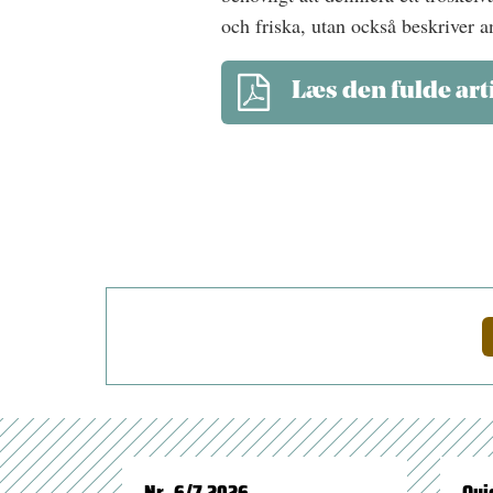
och friska, utan också beskriver a
Læs den fulde art
Nr. 6/7 2026
Qui