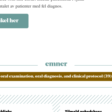
ntalet av patienter med fel diagnos.
ikel her
emner
oral examination, oral diagnosis, and clinical protocol (39)
cklinks
Tilmeld nyhedsbrev