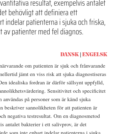
ntitativa resultat, exempelvis antalet
 det behövligt att definiera ett
t indelar patienterna i sjuka och friska,
t av patienter med fel diagnos.
DANSK
ENGELSK
 närvarande om patienten är sjuk och frånvarande
ellertid jämt en viss risk att sjuka diagnostiseras
en idealiska fordran är därför sällsynt uppfylld,
sannolikhetsvärdering. Sensitivitet och specificitet
n användas på personer som är känd sjuka
en beskriver sannolikheten för att patienten är
 och negativa testresultat. Om en diagnosmetod
s antalet bakterier i ett salivprov, är det
värde som inte enbart indelar patienterna i sjuka