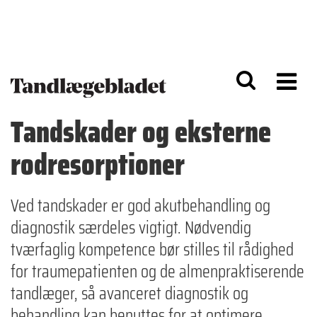
G
S
å
k
til
i
h
p
o
t
v
o
e
n
d
a
Tandskader og eksterne
i
v
n
i
rodresorptioner
d
g
h
a
o
ti
l
o
Ved tandskader er god akutbehandling og
d
n
diagnostik særdeles vigtigt. Nødvendig
tværfaglig kompetence bør stilles til rådighed
for traumepatienten og de almenpraktiserende
tandlæger, så avanceret diagnostik og
behandling kan benyttes for at optimere