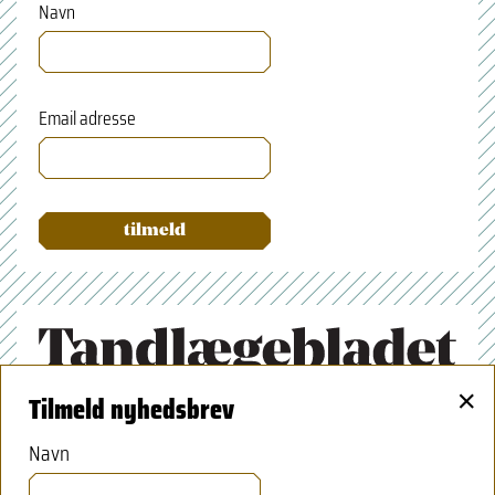
Navn
Email adresse
×
Tilmeld nyhedsbrev
Tandlægeforeningen
Amaliegade 17
Navn
1256 København K