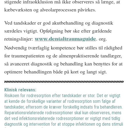
stigende infraokklusion må ikke observeres så længe, at
kæbevæksten og alveolarprocessen påvirkes.
Ved tandskader er god akutbehandling og diagnostik
særdeles vigtigt. Opfølgning bør ske efter gældende
retningslinjer:
. org.
www.dentaltraumaguide
Nødvendig tværfaglig kompetence bør stilles til rådighed
for traumepatienten og de almenpraktiserende tandlæger,
så avanceret diagnostik og behandling kan benyttes for at
optimere behandlingen både på kort og langt sigt.
Klinisk relevans:
Risikoen for rodresorption efter tandskader er stor. Det er vigtigt
at kende de forskellige varianter af rodresorption som følge af
tandskader, eftersom de kræver forskellig indsats fra behandleren.
Reparationsrelaterede rodresorptioner skal kun observeres, mens
det ved infektionsrelaterede rodresorptioner er vigtigt med tidlig
diagnostik og intervention for at stoppe infektionen og dens stimuli