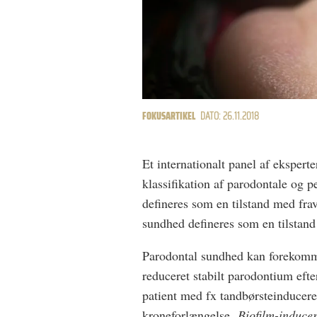
FOKUSARTIKEL
DATO: 26.11.2018
Et internationalt panel af eksperte
klassifikation af parodontale og
defineres som en tilstand med fra
sundhed defineres som en tilstan
Parodontal sundhed kan forekomm
reduceret stabilt parodontium eft
patient med fx tandbørsteinduceret
kroneforlængelse.
Biofilm-inducer