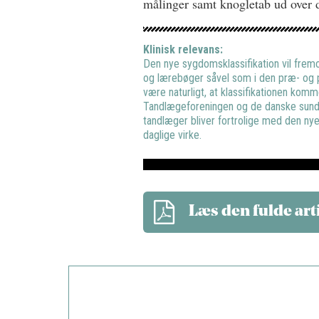
målinger samt knogletab ud over d
Klinisk relevans:
Den nye sygdomsklassifikation vil fremo
og lærebøger såvel som i den præ- og p
være naturligt, at klassifikationen kom
Tandlægeforeningen og de danske sundh
tandlæger bliver fortrolige med den nye
daglige virke.
Læs den fulde art