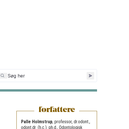
forfattere
Palle Holmstrup
,
professor, dr.odont.,
odont.dr. (h.c.). ph.d., Odontologisk