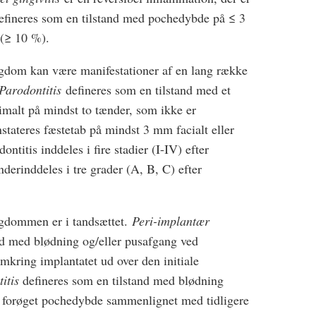
 defineres som en tilstand med pochedybde på ≤ 3
(≥ 10 %).
gdom kan være manifestationer af en lang række
Parodontitis
defineres som en tilstand med et
malt på mindst to tænder, som ikke er
stateres fæstetab på mindst 3 mm facialt eller
ontitis inddeles i fire stadier (I-IV) efter
derinddeles i tre grader (A, B, C) efter
ygdommen er i tandsættet.
Peri-implantær
nd med blødning og/eller pusafgang ved
kring implantatet ud over den initiale
itis
defineres som en tilstand med blødning
, forøget pochedybde sammenlignet med tidligere