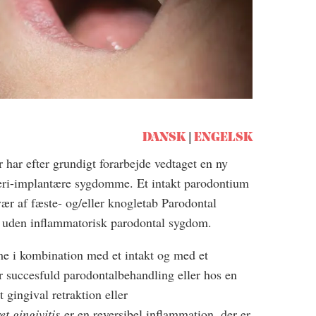
DANSK
ENGELSK
r har efter grundigt forarbejde vedtaget en ny
 peri-implantære sygdomme. Et intakt parodontium
vær af fæste- og/eller knogletab Parodontal
d uden inflammatorisk parodontal sygdom.
e i kombination med et intakt og med et
er succesfuld parodontalbehandling eller hos en
 gingival retraktion eller
et gingivitis
er en reversibel inflammation, der er