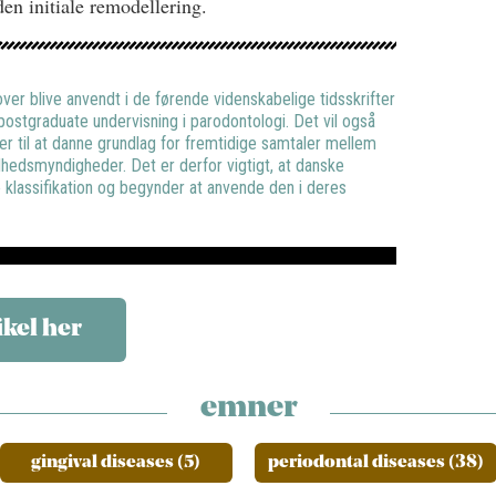
en initiale remodellering.
ver blive anvendt i de førende videnskabelige tidsskrifter
ostgraduate undervisning i parodontologi. Det vil også
mer til at danne grundlag for fremtidige samtaler mellem
edsmyndigheder. Det er derfor vigtigt, at danske
 klassifikation og begynder at anvende den i deres
ikel her
emner
gingival diseases (5)
periodontal diseases (38)