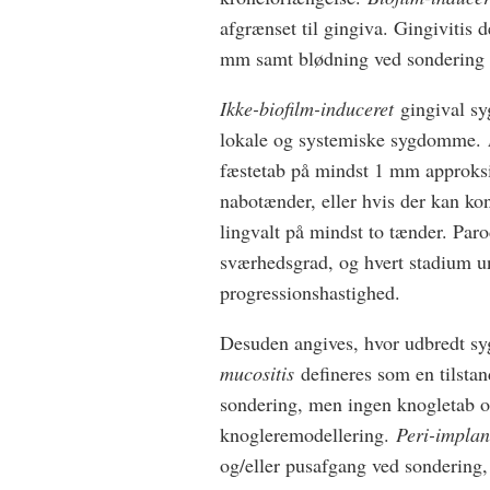
afgrænset til gingiva. Gingivitis
mm samt blødning ved sondering 
Ikke-biofilm-induceret
gingival sy
lokale og systemiske sygdomme.
fæstetab på mindst 1 mm approksi
nabotænder, eller hvis der kan kon
lingvalt på mindst to tænder. Parod
sværhedsgrad, og hvert stadium un
progressionshastighed.
Desuden angives, hvor udbredt s
mucositis
defineres som en tilsta
sondering, men ingen knogletab om
knogleremodellering.
Peri-implant
og/eller pusafgang ved sondering