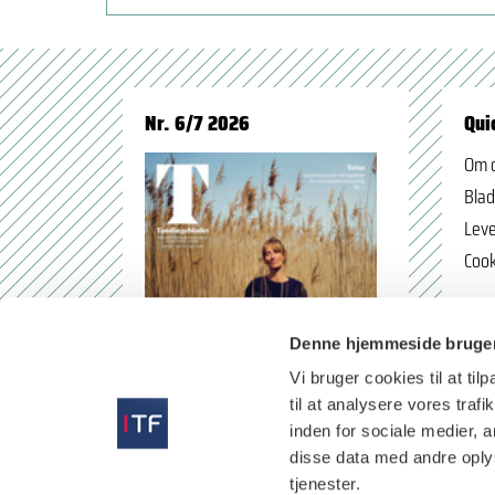
Nr. 6/7 2026
Qui
Om 
Blad
Leve
Cook
Denne hjemmeside bruger
Vi bruger cookies til at til
til at analysere vores tra
inden for sociale medier,
disse data med andre oplys
tjenester.