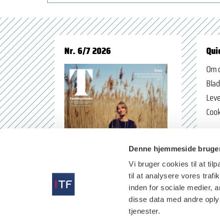
Nr. 6/7 2026
Qui
Om 
Blad
Leve
Cook
Denne hjemmeside bruger
Vi bruger cookies til at til
til at analysere vores tra
inden for sociale medier,
disse data med andre oplys
tjenester.