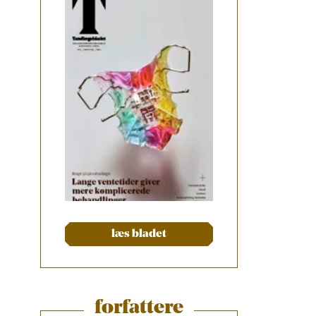
læs bladet
forfattere