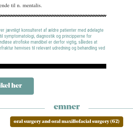
ende til n. mentalis.
ver jævnligt konsulteret af ældre patienter med ødelagte
til symptomatologi, diagnostik og principperne for
andløse atrofiske mandibel er derfor vigtig, således at
aktur henvises til relevant udredning og behandling ved
ikel her
emner
oral surgery and oral maxillofacial surgery (62)