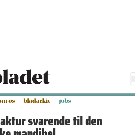
om os
bladarkiv
jobs
aktur svarende til den
ske mandibel