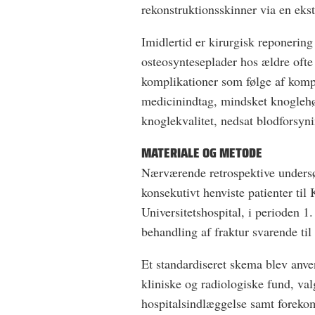
rekonstruktionsskinner via en eks
Imidlertid er kirurgisk reponering
osteosynteseplader hos ældre ofte
komplikationer som følge af komp
medicinindtag, mindsket knoglehø
knoglekvalitet, nedsat blodforsyning
MATERIALE OG METODE
Nærværende retrospektive undersøg
konsekutivt henviste patienter ti
Universitetshospital, i perioden 1
behandling af fraktur svarende ti
Et standardiseret skema blev anven
kliniske og radiologiske fund, va
hospitalsindlæggelse samt forekom