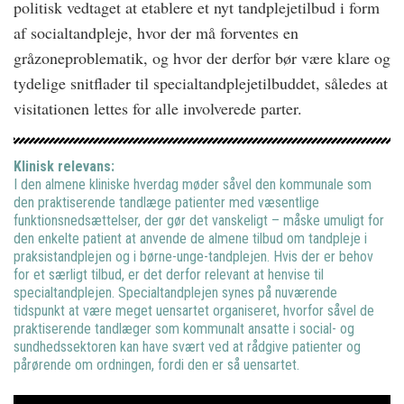
politisk vedtaget at etablere et nyt tandplejetilbud i form
af socialtandpleje, hvor der må forventes en
gråzoneproblematik, og hvor der derfor bør være klare og
tydelige snitflader til specialtandplejetilbuddet, således at
visitationen lettes for alle involverede parter.
Klinisk relevans:
I den almene kliniske hverdag møder såvel den kommunale som
den praktiserende tandlæge patienter med væsentlige
funktionsnedsættelser, der gør det vanskeligt – måske umuligt for
den enkelte patient at anvende de almene tilbud om tandpleje i
praksistandplejen og i børne-unge-tandplejen. Hvis der er behov
for et særligt tilbud, er det derfor relevant at henvise til
specialtandplejen. Specialtandplejen synes på nuværende
tidspunkt at være meget uensartet organiseret, hvorfor såvel de
praktiserende tandlæger som kommunalt ansatte i social- og
sundhedssektoren kan have svært ved at rådgive patienter og
pårørende om ordningen, fordi den er så uensartet.