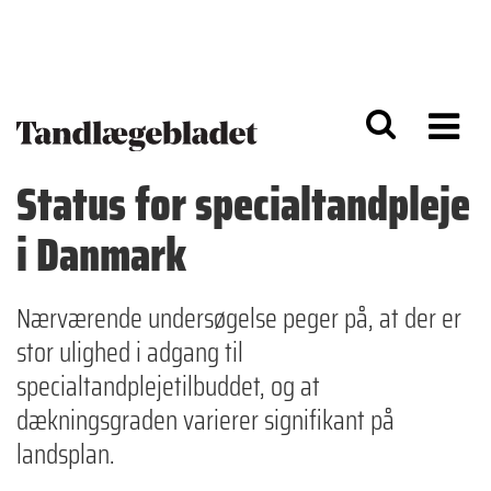
G
S
å
k
til
i
h
p
o
t
v
o
e
n
d
a
Status for specialtandpleje
i
v
n
i
i Danmark
d
g
h
a
o
ti
l
o
Nærværende undersøgelse peger på, at der er
d
n
stor ulighed i adgang til
specialtandplejetilbuddet, og at
dækningsgraden varierer signifikant på
landsplan.